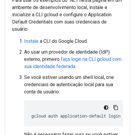
Para usar os exemplos do .NET nesta página em um
ambiente de desenvolvimento local, instale e
inicialize a CLI gcloud e configure o Application
Default Credentials com suas credenciais de
usuário.
Instale
a CLI do Google Cloud.
Ao usar um provedor de identidade (IdP)
externo, primeiro
faça login na CLI gcloud com
sua identidade federada
.
Se você estiver usando um shell local, crie
credenciais de autenticação local para sua
conta de usuário:
gcloud
auth
application-default
login
Não é necessário fazer isso se você estiver