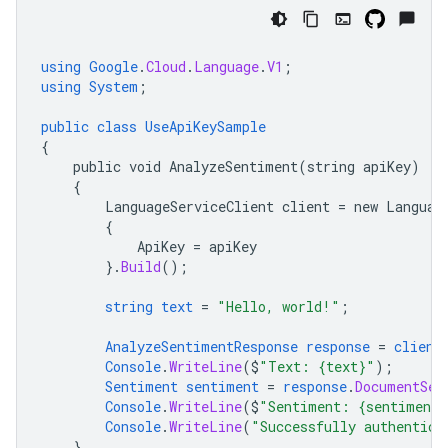
using
Google
.
Cloud
.
Language
.
V1
;
using
System
;
public
class
UseApiKeySample
{
public
void
AnalyzeSentiment(string
apiKey)
{
LanguageServiceClient
client
=
new
Languag
{
ApiKey
=
apiKey
}.
Build
();
string
text
=
"Hello, world!"
;
AnalyzeSentimentResponse
response
=
client
Console
.
WriteLine
($
"Text: {text}"
);
Sentiment
sentiment
=
response
.
DocumentSen
Console
.
WriteLine
($
"Sentiment: {sentiment.
Console
.
WriteLine
(
"Successfully authentica
}