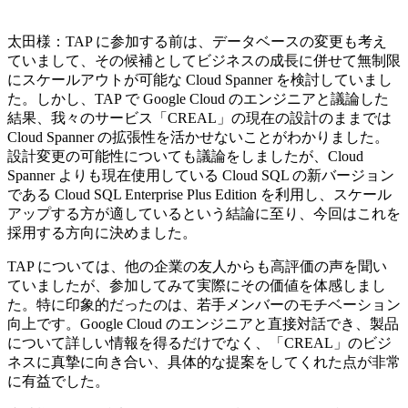
太田様：TAP に参加する前は、データベースの変更も考え
ていまして、その候補としてビジネスの成長に併せて無制限
にスケールアウトが可能な Cloud Spanner を検討していまし
た。しかし、TAP で Google Cloud のエンジニアと議論した
結果、我々のサービス「CREAL」の現在の設計のままでは
Cloud Spanner の拡張性を活かせないことがわかりました。
設計変更の可能性についても議論をしましたが、Cloud
Spanner よりも現在使用している Cloud SQL の新バージョン
である Cloud SQL Enterprise Plus Edition を利用し、スケール
アップする方が適しているという結論に至り、今回はこれを
採用する方向に決めました。
TAP については、他の企業の友人からも高評価の声を聞い
ていましたが、参加してみて実際にその価値を体感しまし
た。特に印象的だったのは、若手メンバーのモチベーション
向上です。Google Cloud のエンジニアと直接対話でき、製品
について詳しい情報を得るだけでなく、「CREAL」のビジ
ネスに真摯に向き合い、具体的な提案をしてくれた点が非常
に有益でした。