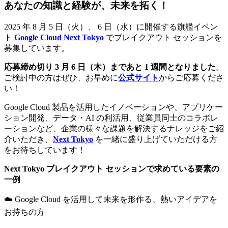
あなたの知識と経験が、未来を拓く！
2025 年 8 月 5 日（火）、 6 日（水）に開催する旗艦イベン
ト
Google Cloud Next Tokyo
でブレイクアウト セッションを
募集しています。
応募締め切り 3 月 6 日（木）まであと 1 週間となりました
。
ご検討中の方はぜひ、お早めに
公式サイト
からご応募くださ
い！
Google Cloud 製品を活用したイノベーションや、アプリケー
ション開発、データ・AI の利活用、従業員同士のコラボレ
ーションなど、企業の様々な課題を解決するナレッジをご紹
介いただき、
Next Tokyo
を一緒に盛り上げていただける方
をお待ちしています！
Next Tokyo ブレイクアウト セッションで求めている要素の
一例
☁️ Google Cloud を活用して未来を形作る、熱いアイデアを
お持ちの方