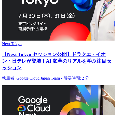
Next Tokyo
【Next Tokyo セッション公開】ドラクエ・イオ
ン・日テレが登壇！AI 変革のリアルを学ぶ注目セ
ッション
執筆者: Google Cloud Japan Team • 所要時間: 2 分