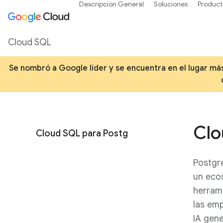
Descripción General
Soluciones
Product
Cloud SQL
Se nombró a Google líder y se encuentra en el lugar m
Clo
Cloud SQL para PostgreSQL
Postgre
un ecos
herrami
las emp
IA gene