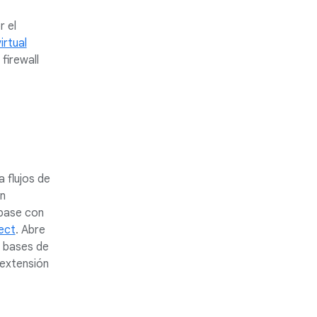
r el
irtual
firewall
 flujos de
n
ebase con
ect
. Abre
 bases de
 extensión