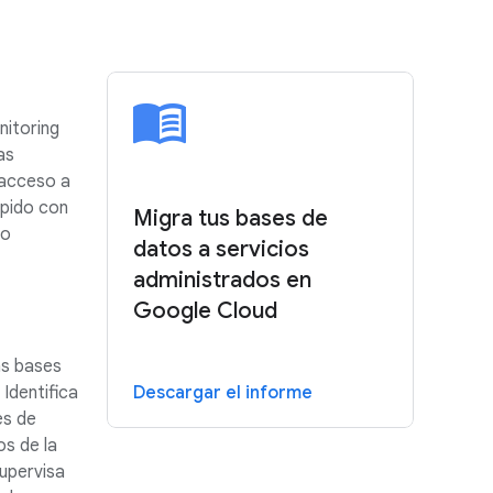
itoring
as
 acceso a
ápido con
Migra tus bases de
 o
datos a servicios
administrados en
Google Cloud
as bases
. Identifica
Descargar el informe
es de
os de la
upervisa