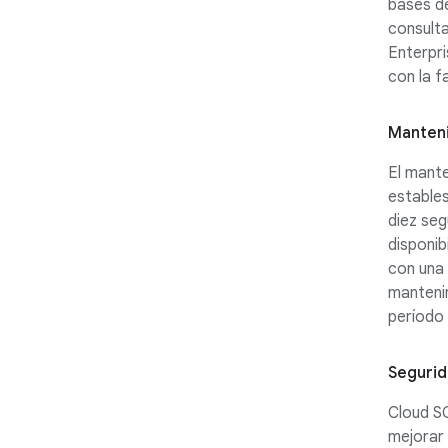
bases de
consult
Enterpri
con la f
Manteni
El mante
estables
diez seg
disponib
con una 
manteni
período 
Segurid
Cloud S
mejorar 