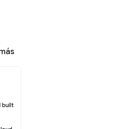
 más
 built