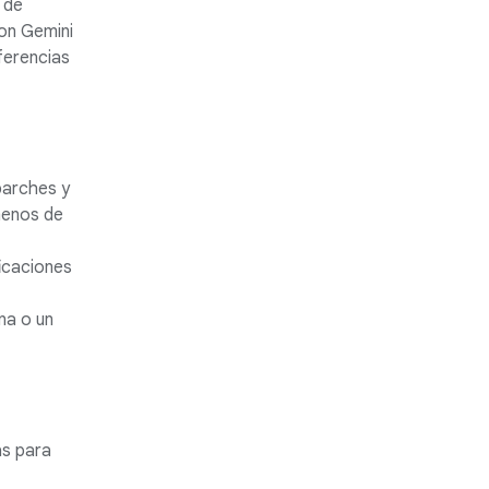
 de
on Gemini
ferencias
parches y
menos de
ficaciones
na o un
as para