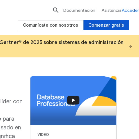

Documentación
Asistencia
Acceder
Comunícate con nosotros
Comenzar gratis
 Gartner® de 2025 sobre sistemas de administración
líder con
o para
asado en
VIDEO
gnifica