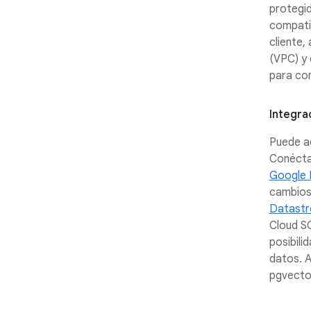
protegid
compatib
cliente,
(VPC) y 
para con
Integra
Puede a
Conécta
Google 
cambios
Datast
Cloud S
posibili
datos. A
pgvecto