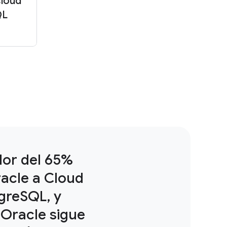
Cloud
QL
or del 65%
racle a Cloud
greSQL, y
 Oracle sigue