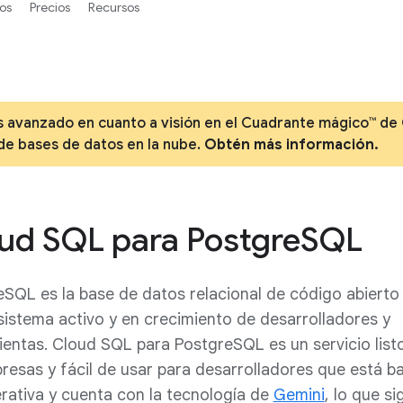
os
Precios
Recursos
ás avanzado en cuanto a visión en el Cuadrante mágico™ de
de bases de datos en la nube.
Obtén más información.
ud SQL para PostgreSQL
SQL es la base de datos relacional de código abierto 
istema activo y en crecimiento de desarrolladores y
entas. Cloud SQL para PostgreSQL es un servicio list
resas y fácil de usar para desarrolladores que está b
rativa y cuenta con la tecnología de
Gemini
, lo que si