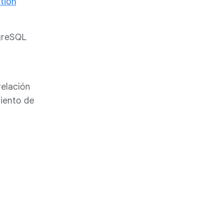
tion
tgreSQL
relación
iento de