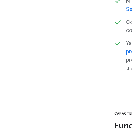
Mi
Se
Co
c
Ya
pr
pr
tr
CARACTER
Func