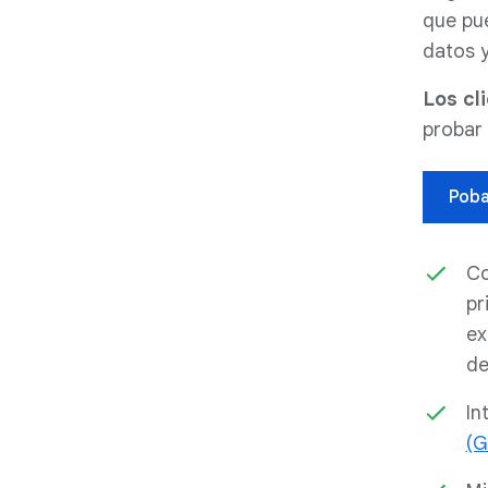
que pu
datos y
Los cl
probar
Poba
Co
pr
ex
de
In
(G