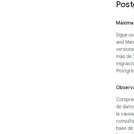
Pos
Máxima 
Sigue u
and Man
versione
más de
migracio
Postgr
Observa
Compren
de dato
la causa
consulta
base de