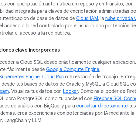
os con encriptación automática en reposo y en tránsito, con
ilidad integrada para claves de encriptación administradas po
 autenticación de base de datos de
Cloud IAM
, la
nube privada v
el acceso a la red controlado por el usuario con protección de 
trolar el acceso a la red pública.
ciones clave incorporadas
cceder a Cloud SQL desde prácticamente cualquier aplicación.
te fácilmente desde
Google Compute Engine
,
Kubernetes Engine
,
Cloud Run
o tu estación de trabajo. Entrega
 desde tus bases de datos de Oracle y MySQL a Cloud SQL co
ream
. Visualiza tus datos con
Looker
. Combina el poder de Fir
QL para PostgreSQL como tu backend con
Firebase SQL Conn
dades de análisis con BigQuery para
consultar directamente
tus
demás, crea experiencias con potenciadas por IA mediante la
r, LangChain y LLM.