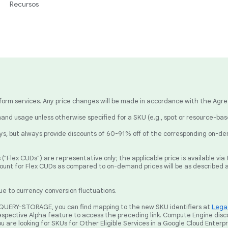
Recursos
latform services. Any price changes will be made in accordance with the Agr
nd usage unless otherwise specified for a SKU (e.g., spot or resource-ba
, but always provide discounts of 60-91% off of the corresponding on-de
("Flex CUDs") are representative only; the applicable price is available v
count for Flex CUDs as compared to on-demand prices will be as described 
ue to currency conversion fluctuations.
BIGQUERY-STORAGE, you can find mapping to the new SKU identifiers at
Legac
spective Alpha feature to access the preceding link. Compute Engine disc
ou are looking for SKUs for Other Eligible Services in a Google Cloud Enterp