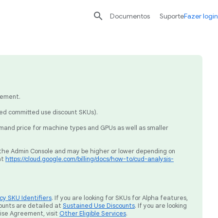

Documentos
Suporte
Fazer login
eement.
sed committed use discount SKUs).
mand price for machine types and GPUs as well as smaller
ia the Admin Console and may be higher or lower depending on
at
https://cloud.google.com/billing/docs/how-to/cud-analysis-
y SKU Identifiers
. If you are looking for SKUs for Alpha features,
ounts are detailed at
Sustained Use Discounts
. If you are looking
rise Agreement, visit
Other Eligible Services
.