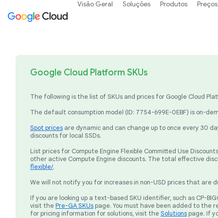
Visão Geral
Soluções
Produtos
Preços
Google Cloud Platform SKUs
The following is the list of SKUs and prices for Google Cloud P
The default consumption model (ID: 7754-699E-0EBF) is on-dema
Spot prices
are dynamic and can change up to once every 30 days
discounts for local SSDs.
List prices for Compute Engine Flexible Committed Use Discounts 
other active Compute Engine discounts. The total effective dis
flexible/
.
We will not notify you for increases in non-USD prices that are d
If you are looking up a text-based SKU identifier, such as CP-
visit the
Pre-GA SKUs
page. You must have been added to the re
for pricing information for solutions, visit the
Solutions
page. If y