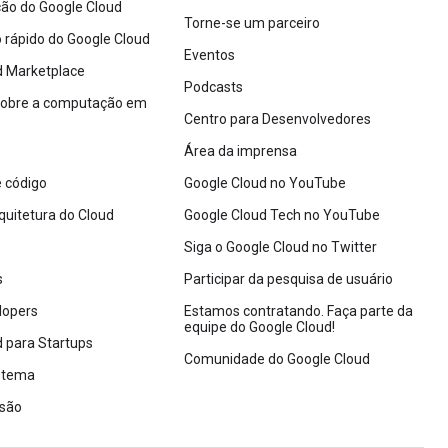
o do Google Cloud
Torne-se um parceiro
io rápido do Google Cloud
Eventos
d Marketplace
Podcasts
sobre a computação em
Centro para Desenvolvedores
Área da imprensa
 código
Google Cloud no YouTube
quitetura do Cloud
Google Cloud Tech no YouTube
Siga o Google Cloud no Twitter
s
Participar da pesquisa de usuário
lopers
Estamos contratando. Faça parte da
equipe do Google Cloud!
 para Startups
Comunidade do Google Cloud
istema
rsão