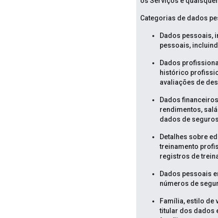
os Serviços e quaisquer
Categorias de dados pes
Dados pessoais, i
pessoais, incluin
Dados profissiona
histórico profissi
avaliações de des
Dados financeiros
rendimentos, salá
dados de seguros
Detalhes sobre ed
treinamento profis
registros de trein
Dados pessoais em
números de segura
Família, estilo de
titular dos dados 