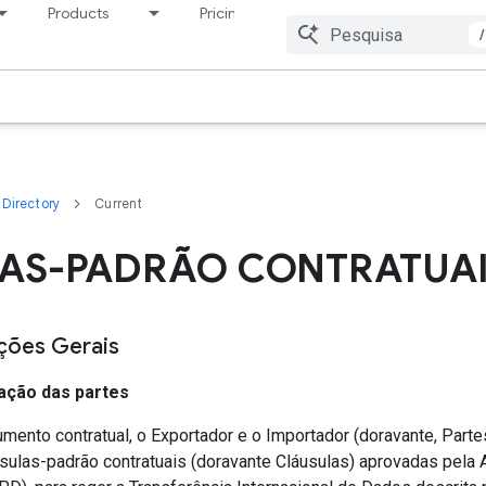
Products
Pricing
Resources
/
Directory
Current
AS-PADRÃO CONTRATUA
ações Gerais
ação das partes
umento contratual, o Exportador e o Importador (doravante, Partes
sulas-padrão contratuais (doravante Cláusulas) aprovadas pela 