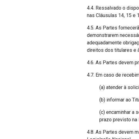
4.4. Ressalvado o dispo
nas Cláusulas 14, 15 e 1
4.5. As Partes fornece
demonstrarem necessári
adequadamente obrigaçõ
direitos dos titulares 
4.6. As Partes devem pr
4.7. Em caso de recebime
(a) atender à sol
(b) informar ao Ti
(c) encaminhar a s
prazo previsto na 
4.8. As Partes devem m