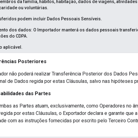
embros da família, hábitos, habitação, dados de viagens, atividades 
aridade ou voluntárias.
sferidos podem incluir Dados Pessoais Sensíveis.
to dos dados: O Importador manterá os dados pessoais transferid
ções do CDPA.
 aplicável.
ências Posteriores
dor não poderá realizar Transferência Posterior dos Dados Pes
onal de Dados regida por estas Cláusulas, salvo nas hipóteses pr
bilidades das Partes
ambas as Partes atuam, exclusivamente, como Operadores no âm
regida por estas Cláusulas, o Exportador declara e garante que a
e com as instruções fornecidas por escrito pelo Terceiro Contr