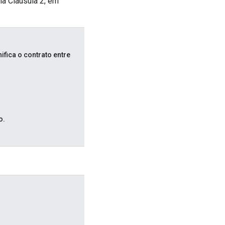
na Cláusula 2, em
ifica o contrato entre
o.