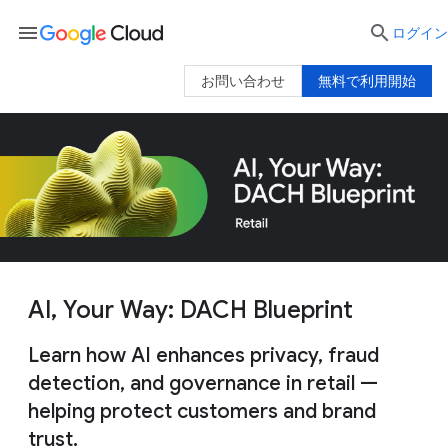
menu

ログイン
お問い合わせ
無料で利用開始
AI, Your Way: DACH Blueprint
Learn how AI enhances privacy, fraud
detection, and governance in retail —
helping protect customers and brand
trust.