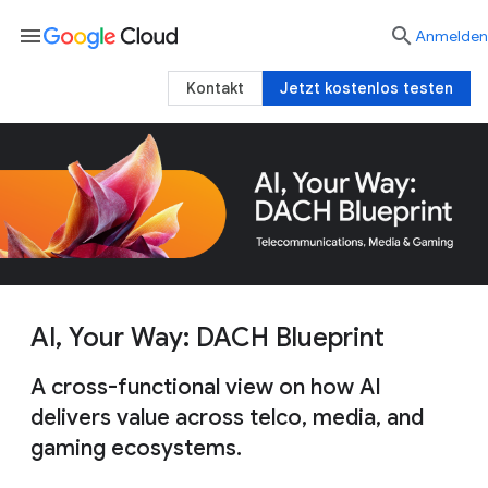
menu

Anmelden
Kontakt
Jetzt kostenlos testen
AI, Your Way: DACH Blueprint
A cross-functional view on how AI
delivers value across telco, media, and
gaming ecosystems.