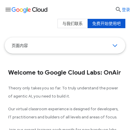
menu

登录
与我们联系
免费开始使用吧
页面内容
Welcome to Google Cloud Labs: OnAir
Theory only takes you so far. To truly understand the power
of agentic AI, you need to build it.
Our virtual classroom experience is designed for developers,
IT practitioners and builders of all levels and areas of focus.
Join our expert trainers each month for new hands-on labs