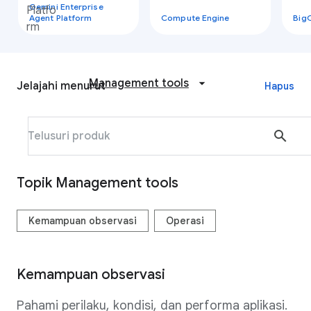
Gemini Enterprise
Agent Platform
Compute Engine
Big
Management tools
Jelajahi menurut
Hapus
search
Topik Management tools
Kemampuan observasi
Operasi
Kemampuan observasi
Pahami perilaku, kondisi, dan performa aplikasi.