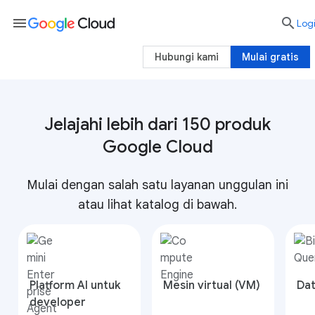
menu

Log
Hubungi kami
Mulai gratis
Jelajahi lebih dari 150 produk
Google Cloud
Mulai dengan salah satu layanan unggulan ini
atau lihat katalog di bawah.
Platform AI untuk
Mesin virtual (VM)
Da
developer