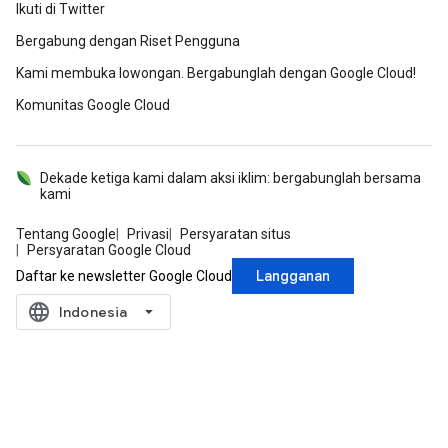
Ikuti di Twitter
Bergabung dengan Riset Pengguna
Kami membuka lowongan. Bergabunglah dengan Google Cloud!
Komunitas Google Cloud
Dekade ketiga kami dalam aksi iklim: bergabunglah bersama
kami
Tentang Google
Privasi
Persyaratan situs
Persyaratan Google Cloud
Langganan
Daftar ke newsletter Google Cloud
language
‪Indonesia‬