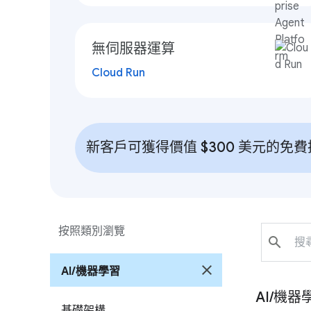
無伺服器運算
Cloud Run
新客戶可獲得價值 $300 美元的
按照類別瀏覽
search
close
AI/機器學習
AI/機
基礎架構