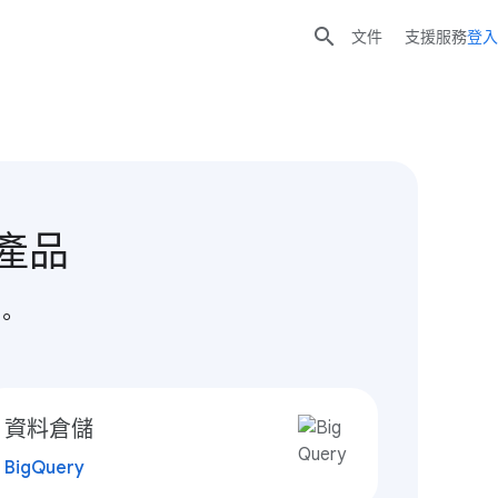

文件
支援服務
登入
 產品
。
資料倉儲
BigQuery