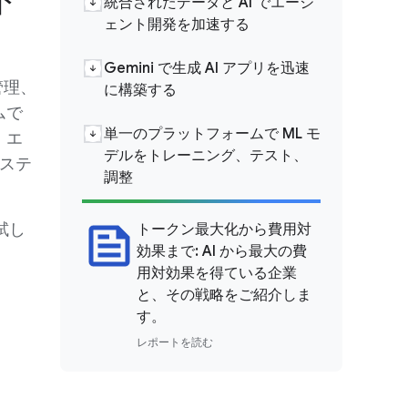
統合されたデータと AI でエージ
ェント開発を加速する
Gemini で生成 AI アプリを迅速
、管理、
に構築する
ムで
単一のプラットフォームで ML モ
、エ
デルをトレーニング、テスト、
システ
調整
お試し
トークン最大化から費用対
効果まで: AI から最大の費
用対効果を得ている企業
と、その戦略をご紹介しま
す。
レポートを読む