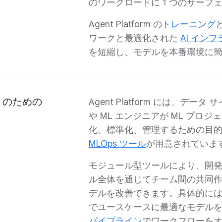
のワークロードに 1 つのサーフ
Agent Platform の
ト
レーニング
ワークと最適化された
AI イン
を短縮し、モデルを本番環境に
AI のための
Agent Platform には、デー
や ML エンジニアが ML プロジ
化、標準化、管理するための目
MLOps ツール
が用意されていま
モジュール型ツールにより、開
ル全体を通じてチーム間の共同
デルを改善できます。具体的に
でユースケースに最適なモデル
パイプライン
でワークフローを