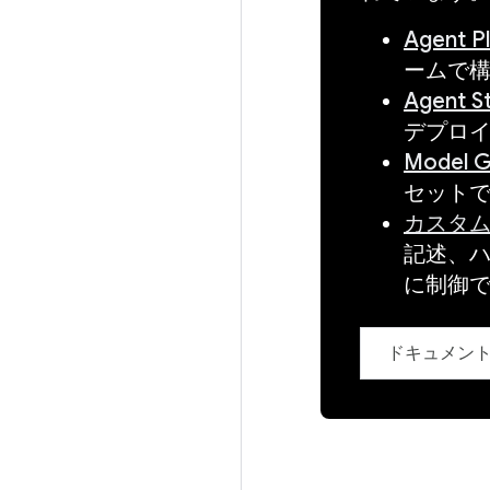
Agent P
ームで
Agent S
デプロイ
Model G
セット
カスタム
記述、ハ
に制御
ドキュメン