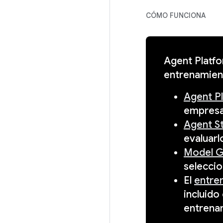
CÓMO FUNCIONA
Agent Platfo
entrenamien
Agent P
empresa 
Agent S
evaluarl
Model G
seleccio
El
entre
incluido
entrenam