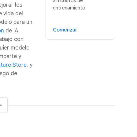
Sin costos de
jorar los
entrenamiento
 vida del
modelo para un
Comenzar
on
de IA
rabajo con
quier modelo
omparte y
ture Store
, y
esgo de