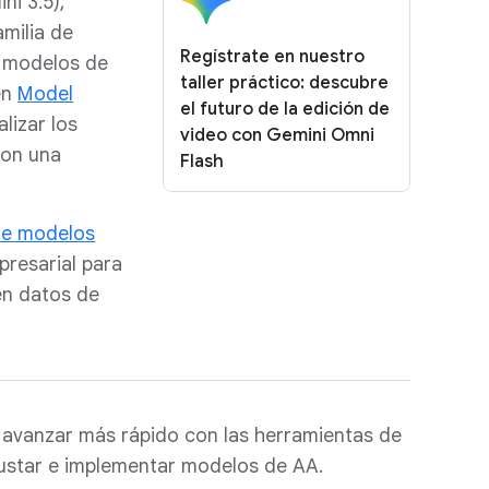
i 3.5),
milia de
Regístrate en nuestro
y modelos de
taller práctico: descubre
en
Model
el futuro de la edición de
lizar los
video con Gemini Omni
con una
Flash
 de modelos
presarial para
en datos de
 avanzar más rápido con las herramientas de
justar e implementar modelos de AA.