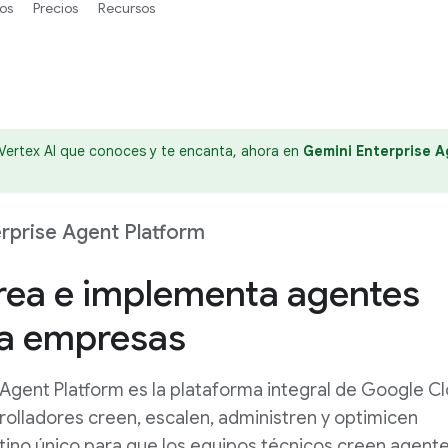
os
Precios
Recursos
Vertex AI que conoces y te encanta, ahora en
Gemini Enterprise A
rprise Agent Platform
crea e implementa agentes
ra empresas
Agent Platform es la plataforma integral de Google C
rolladores creen, escalen, administren y optimicen
tino único para que los equipos técnicos creen agent