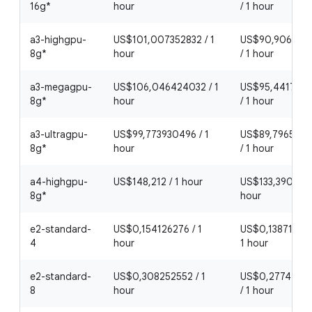
16g*
hour
/ 1 hour
a3-highgpu-
US$101,007352832 / 1
US$90,9066176
8g*
hour
/ 1 hour
a3-megagpu-
US$106,046424032 / 1
US$95,4417817
8g*
hour
/ 1 hour
a3-ultragpu-
US$99,773930496 / 1
US$89,7965375
8g*
hour
/ 1 hour
a4-highgpu-
US$148,212 / 1 hour
US$133,3908 / 1
8g*
hour
e2-standard-
US$0,154126276 / 1
US$0,138713648
4
hour
1 hour
e2-standard-
US$0,308252552 / 1
US$0,2774272
8
hour
/ 1 hour