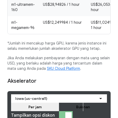
m1-ultramem-
US$28,94826 / 1 hour
US$26,053434 /
160
hour
m1-
US$12,249984 / 1 hour
US$11,0249856 
megamem-96
1 hour
*Jumlah ini mencakup harga GPU, karena jenis instance ini
selalu memerlukan jumlah akselerator GPU yang tetap.
Jika Anda melakukan pembayaran dengan mata uang selain
USD, yang berlaku adalah harga yang tercantum dalam
mata uang Anda pada
SKU Cloud Platform
.
Akselerator
Iowa (us-central1)
Per jam
Bulanan
Tampilkan opsi diskon