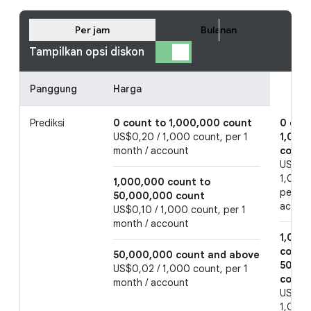
Per jam
Bulanan
Tampilkan opsi diskon
Panggung
Harga
Prediksi
0 count to 1,000,000 count
0 cou
US$0,20 / 1,000 count, per 1
1,000
month / account
count
US$0,1
1,000 
1,000,000 count to
per 1 
50,000,000 count
accou
US$0,10 / 1,000 count, per 1
month / account
1,000
count
50,000,000 count and above
50,00
US$0,02 / 1,000 count, per 1
count
month / account
US$0,0
1,000 