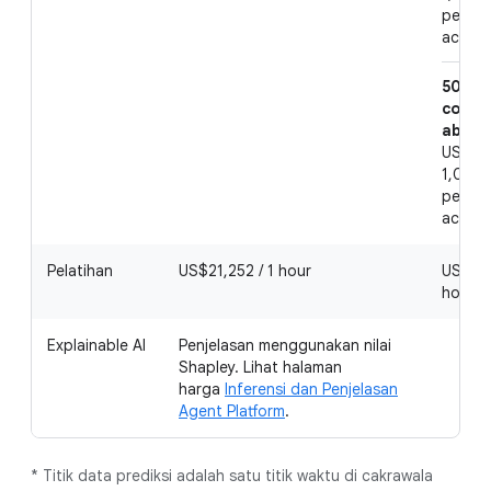
per 1 
accou
50,00
count
above
US$0,0
1,000 
per 1 
accou
Pelatihan
US$21,252 / 1 hour
US$19,
hour
Explainable AI
Penjelasan menggunakan nilai
Shapley. Lihat halaman
harga
Inferensi dan Penjelasan
Agent Platform
.
* Titik data prediksi adalah satu titik waktu di cakrawala