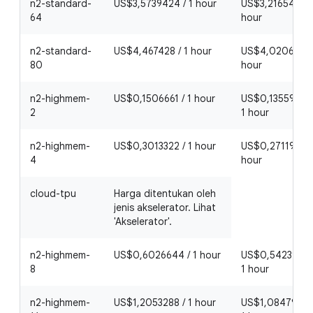
n2-standard-
US$3,5739424 / 1 hour
US$3,21654816 
64
hour
n2-standard-
US$4,467428 / 1 hour
US$4,0206852 
80
hour
n2-highmem-
US$0,1506661 / 1 hour
US$0,13559949 
2
1 hour
n2-highmem-
US$0,3013322 / 1 hour
US$0,27119898 
4
hour
cloud-tpu
Harga ditentukan oleh
jenis akselerator. Lihat
'Akselerator'.
n2-highmem-
US$0,6026644 / 1 hour
US$0,54239796
8
1 hour
n2-highmem-
US$1,2053288 / 1 hour
US$1,08479592