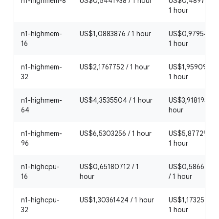
n1-highmem-8
US$0,5441938 / 1 hour
US$0,48977442
1 hour
n1-highmem-
US$1,0883876 / 1 hour
US$0,97954884
16
1 hour
n1-highmem-
US$2,1767752 / 1 hour
US$1,95909768 
32
1 hour
n1-highmem-
US$4,3535504 / 1 hour
US$3,91819536 /
64
hour
n1-highmem-
US$6,5303256 / 1 hour
US$5,87729304
96
1 hour
n1-highcpu-
US$0,65180712 / 1
US$0,5866264
16
hour
/ 1 hour
n1-highcpu-
US$1,30361424 / 1 hour
US$1,173252816
32
1 hour