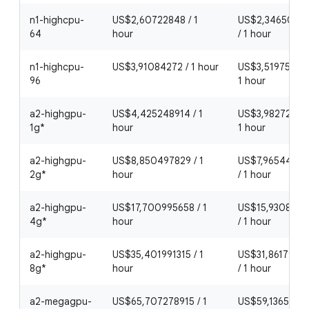
n1-highcpu-
US$2,60722848 / 1
US$2,3465056
64
hour
/ 1 hour
n1-highcpu-
US$3,91084272 / 1 hour
US$3,51975844
96
1 hour
a2-highgpu-
US$4,425248914 / 1
US$3,98272402
1g*
hour
1 hour
a2-highgpu-
US$8,850497829 / 1
US$7,9654480
2g*
hour
/ 1 hour
a2-highgpu-
US$17,700995658 / 1
US$15,930896
4g*
hour
/ 1 hour
a2-highgpu-
US$35,401991315 / 1
US$31,8617921
8g*
hour
/ 1 hour
a2-megagpu-
US$65,707278915 / 1
US$59,1365510