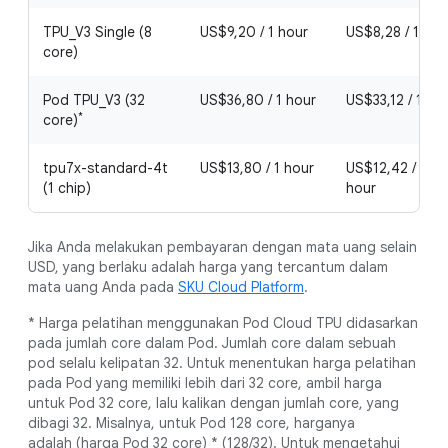
TPU_V3 Single (8
US$9,20 / 1 hour
US$8,28 / 1 hou
core)
Pod TPU_V3 (32
US$36,80 / 1 hour
US$33,12 / 1 ho
*
core)
tpu7x-standard-4t
US$13,80 / 1 hour
US$12,42 / 1
(1 chip)
hour
Jika Anda melakukan pembayaran dengan mata uang selain
USD, yang berlaku adalah harga yang tercantum dalam
mata uang Anda pada
SKU Cloud Platform
.
* Harga pelatihan menggunakan Pod Cloud TPU didasarkan
pada jumlah core dalam Pod. Jumlah core dalam sebuah
pod selalu kelipatan 32. Untuk menentukan harga pelatihan
pada Pod yang memiliki lebih dari 32 core, ambil harga
untuk Pod 32 core, lalu kalikan dengan jumlah core, yang
dibagi 32. Misalnya, untuk Pod 128 core, harganya
adalah (harga Pod 32 core) * (128/32). Untuk mengetahui