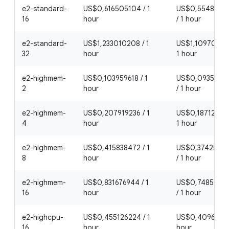
e2-standard-
US$0,616505104 / 1
US$0,5548545
16
hour
/ 1 hour
e2-standard-
US$1,233010208 / 1
US$1,109709184
32
hour
1 hour
e2-highmem-
US$0,103959618 / 1
US$0,0935636
2
hour
/ 1 hour
e2-highmem-
US$0,207919236 / 1
US$0,187127312
4
hour
1 hour
e2-highmem-
US$0,415838472 / 1
US$0,3742546
8
hour
/ 1 hour
e2-highmem-
US$0,831676944 / 1
US$0,7485092
16
hour
/ 1 hour
e2-highcpu-
US$0,455126224 / 1
US$0,4096136 /
16
hour
hour