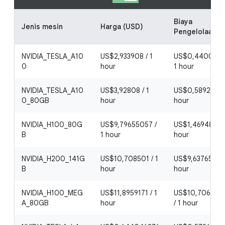
Biaya
Jenis mesin
Harga (USD)
Pengelolaan
NVIDIA_TESLA_A10
US$2,933908 / 1
US$0,4400862
0
hour
1 hour
NVIDIA_TESLA_A10
US$3,92808 / 1
US$0,589212 / 
0_80GB
hour
hour
NVIDIA_H100_80G
US$9,79655057 /
US$1,4694826 /
B
1 hour
hour
NVIDIA_H200_141G
US$10,708501 / 1
US$9,6376509 /
B
hour
hour
NVIDIA_H100_MEG
US$11,8959171 / 1
US$10,706325
A_80GB
hour
/ 1 hour