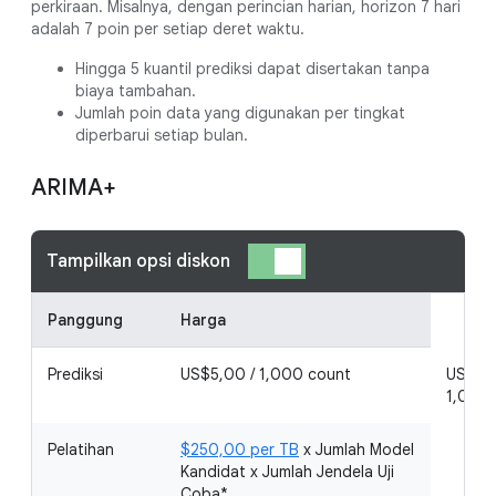
perkiraan. Misalnya, dengan perincian harian, horizon 7 hari
adalah 7 poin per setiap deret waktu.
Hingga 5 kuantil prediksi dapat disertakan tanpa
biaya tambahan.
Jumlah poin data yang digunakan per tingkat
diperbarui setiap bulan.
ARIMA+
Tampilkan opsi diskon
Panggung
Harga
Prediksi
US$5,00 / 1,000 count
US$4,5
1,000
Pelatihan
$250,00 per TB
x Jumlah Model
Kandidat x Jumlah Jendela Uji
Coba*