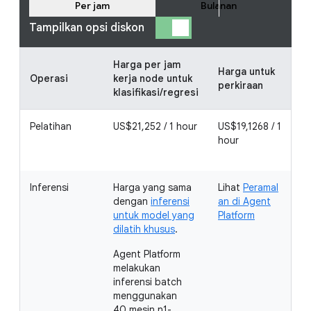
Per jam
Bulanan
Tampilkan opsi diskon
Harga per jam
Harga untuk
Operasi
kerja node untuk
perkiraan
klasifikasi/regresi
Pelatihan
US$21,252 / 1 hour
US$19,1268 / 1
U
hour
1 
Inferensi
Harga yang sama
Lihat
Peramal
dengan
inferensi
an di Agent
untuk model yang
Platform
dilatih khusus
.
Agent Platform
melakukan
inferensi batch
menggunakan
40 mesin n1-