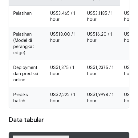
Pelatihan
US$3,465 / 1
US$3,1185 / 1
US$2,7
hour
hour
hour
Pelatihan
US$18,00 / 1
US$16,20 / 1
US$14,
(Model di
hour
hour
hour
perangkat
edge)
Deployment
US$1,375 / 1
US$1,2375 / 1
US$1,10
dan prediksi
hour
hour
hour
online
Prediksi
US$2,222 / 1
US$1,9998 / 1
US$1,7
batch
hour
hour
hour
Data tabular