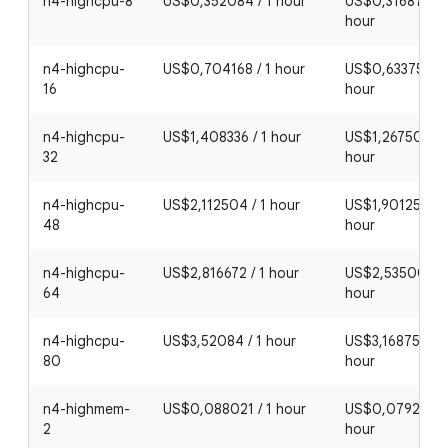
n4-highcpu-8
US$0,352084 / 1 hour
US$0,3168756 /
hour
n4-highcpu-
US$0,704168 / 1 hour
US$0,6337512 /
16
hour
n4-highcpu-
US$1,408336 / 1 hour
US$1,2675024 /
32
hour
n4-highcpu-
US$2,112504 / 1 hour
US$1,9012536 / 
48
hour
n4-highcpu-
US$2,816672 / 1 hour
US$2,5350048 /
64
hour
n4-highcpu-
US$3,52084 / 1 hour
US$3,168756 / 1
80
hour
n4-highmem-
US$0,088021 / 1 hour
US$0,0792189 /
2
hour