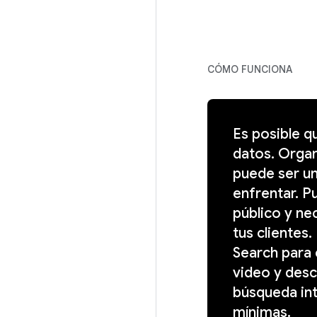
CÓMO FUNCIONA
Es posible q
datos. Organ
puede ser un
enfrentar. P
público y ne
tus clientes
Search para
video y desc
búsqueda in
mínimas.