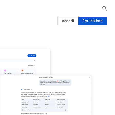

Accedi
Per iniziare