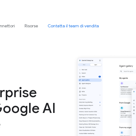
nnettori
Risorse
Contatta il team di vendita
rprise
 Google AI
e