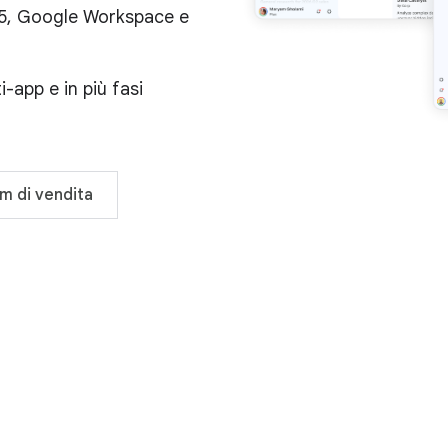
65, Google Workspace e
-app e in più fasi
am di vendita
Migliora la
l'AI basata 