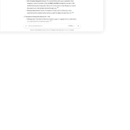
 produttività con
sui dati aziendali