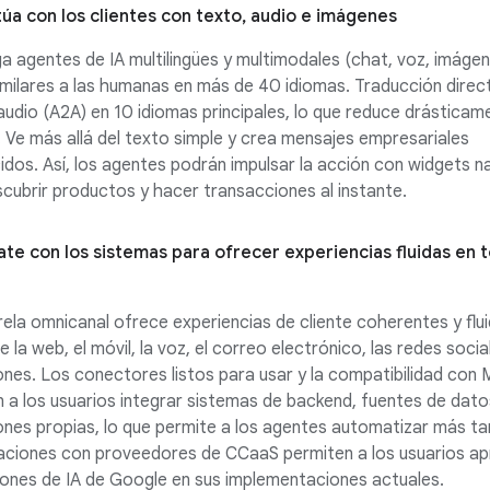
túa con los clientes con texto, audio e imágenes
a agentes de IA multilingües y multimodales (chat, voz, imáge
milares a las humanas en más de 40 idiomas. Traducción direc
audio (A2A) en 10 idiomas principales, lo que reduce drásticam
. Ve más allá del texto simple y crea mensajes empresariales
idos. Así, los agentes podrán impulsar la acción con widgets n
cubrir productos y hacer transacciones al instante.
te con los sistemas para ofrecer experiencias fluidas en t
ela omnicanal ofrece experiencias de cliente coherentes y flu
e la web, el móvil, la voz, el correo electrónico, las redes socia
ones. Los conectores listos para usar y la compatibilidad con
 a los usuarios integrar sistemas de backend, fuentes de dato
ones propias, lo que permite a los agentes automatizar más ta
aciones con proveedores de CCaaS permiten a los usuarios a
iones de IA de Google en sus implementaciones actuales.