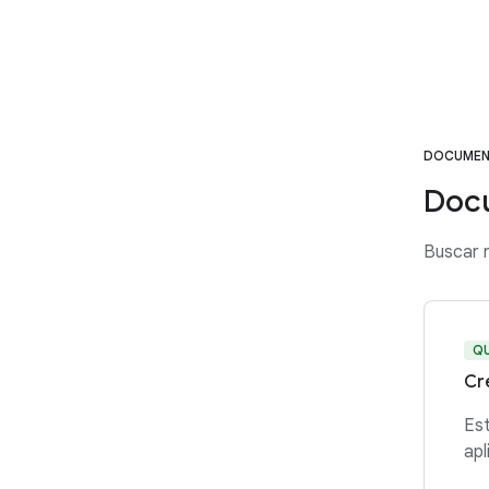
DOCUMEN
Doc
Buscar 
Q
Cr
Est
apl