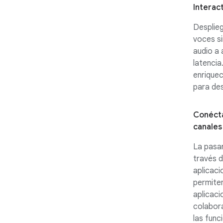
Interac
Desplieg
voces si
audio a 
latencia
enriquec
para des
Conécta
canales
La pasar
través d
aplicaci
permiten
aplicaci
colabor
las func