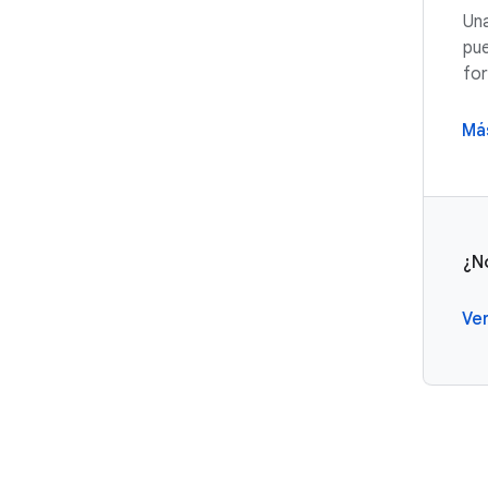
Una
pue
fo
Má
¿N
Ver