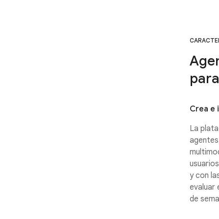
CARACTER
Agen
para
Crea e 
La plata
agentes
multimod
usuarios
y con la
evaluar 
de sema