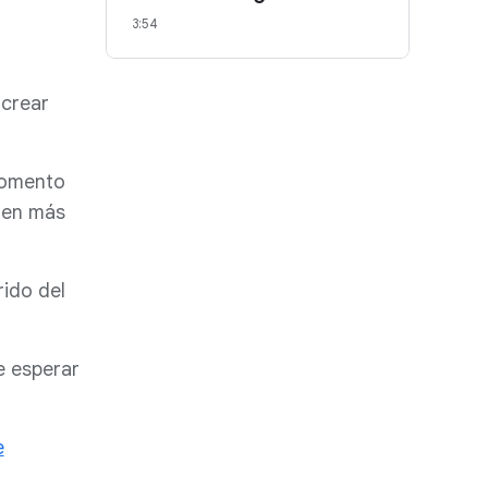
3:54
 crear
momento
 en más
rido del
e esperar
e