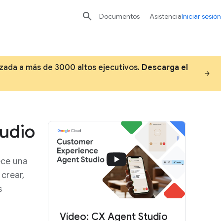

Documentos
Asistencia
Iniciar sesión
lizada a más de 3000 altos ejecutivos.
Descarga el
udio
ece una
crear,
s
Vídeo: CX Agent Studio