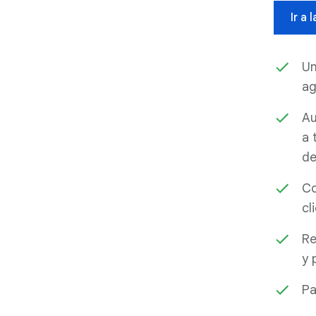
Ir a 
Un
ag
Au
a 
de
Co
cl
Re
y 
Pa