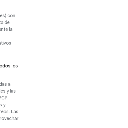
nes) con
ta de
ente la
ativos
odos los
idas a
les y las
 MCP
s y
reas. Las
provechar