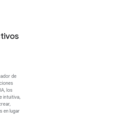
tivos
eador de
ciones
IA, los
 intuitiva,
crear,
s en lugar