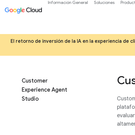
Información General
Soluciones
Produc
El retorno de inversión de la IA en la experiencia de
Cus
Customer
Experience Agent
Custom
Studio
platafo
evalua
altame