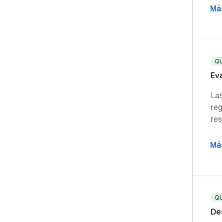
Má
Q
Ev
Las
reg
res
Má
Q
De