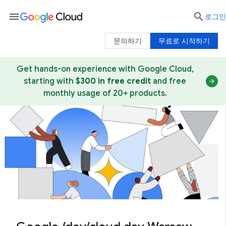
menu

로그인
문의하기
무료로 시작하기
Get hands-on experience with Google Cloud,
starting with
$300 in free credit
and free
monthly usage of 20+ products.