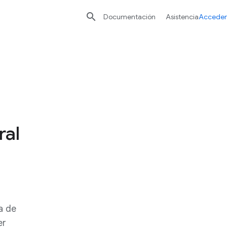

Documentación
Asistencia
Acceder
ral
ca de
er