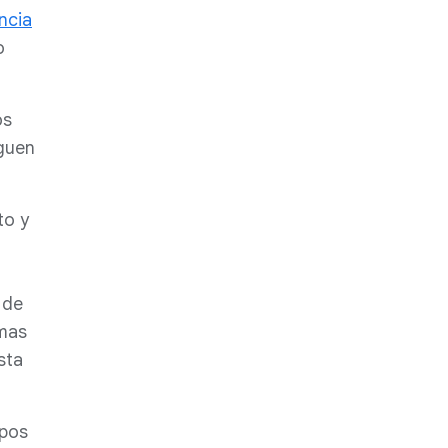
encia
o
os
nguen
to y
 de
rmas
sta
mpos