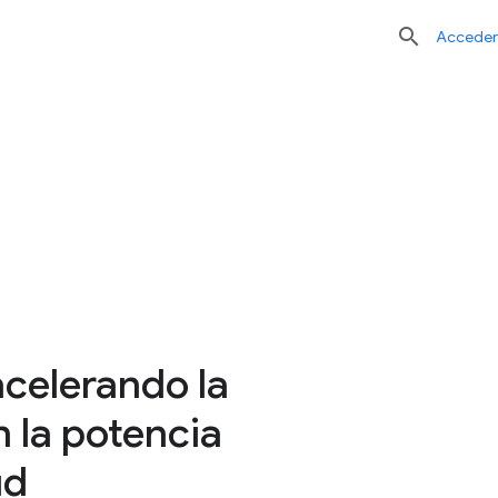

Acceder
acelerando la
n la potencia
ud