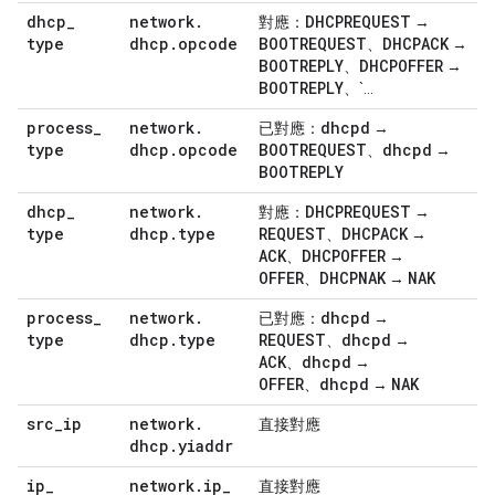
dhcp
_
network
.
DHCPREQUEST
對應：
→
type
dhcp
.
opcode
BOOTREQUEST
DHCPACK
、
→
BOOTREPLY
DHCPOFFER
、
→
BOOTREPLY
、`...
process
_
network
.
dhcpd
已對應：
→
type
dhcp
.
opcode
BOOTREQUEST
dhcpd
、
→
BOOTREPLY
dhcp
_
network
.
DHCPREQUEST
對應：
→
type
dhcp
.
type
REQUEST
DHCPACK
、
→
ACK
DHCPOFFER
、
→
OFFER
DHCPNAK
NAK
、
→
process
_
network
.
dhcpd
已對應：
→
type
dhcp
.
type
REQUEST
dhcpd
、
→
ACK
dhcpd
、
→
OFFER
dhcpd
NAK
、
→
src
_
ip
network
.
直接對應
dhcp
.
yiaddr
ip
_
network
.
ip
_
直接對應