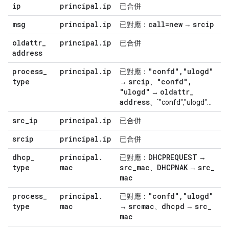
ip
principal
.
ip
已合併
msg
principal
.
ip
call=new
srcip
已對應：
→
oldattr
_
principal
.
ip
已合併
address
process
_
principal
.
ip
"confd"
,
"ulogd"
已對應：
type
srcip
"confd"
,
→
、
"ulogd"
oldattr
_
→
address
、`"confd","ulogd"...
src
_
ip
principal
.
ip
已合併
srcip
principal
.
ip
已合併
dhcp
_
principal
.
DHCPREQUEST
已對應：
→
type
mac
src
_
mac
DHCPNAK
src
_
、
→
mac
process
_
principal
.
"confd"
,
"ulogd"
已對應：
type
mac
srcmac
dhcpd
src
_
→
、
→
mac