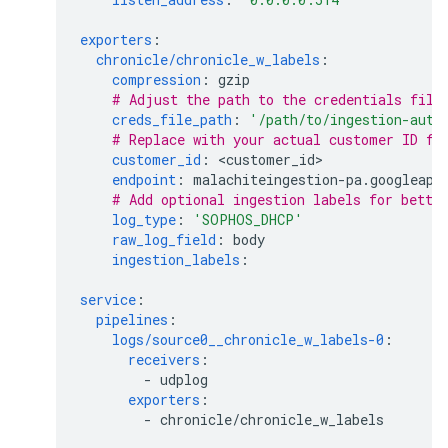
exporters
:
chronicle/chronicle_w_labels
:
compression
:
gzip
# Adjust the path to the credentials file
creds_file_path
:
'/path/to/ingestion-auth
# Replace with your actual customer ID fr
customer_id
:
<
customer_id
endpoint
:
malachiteingestion-pa.googleapi
# Add optional ingestion labels for bette
log_type
:
'SOPHOS_DHCP'
raw_log_field
:
body
ingestion_labels
:
service
:
pipelines
:
logs/source0__chronicle_w_labels-0
:
receivers
:
-
udplog
exporters
:
-
chronicle/chronicle_w_labels