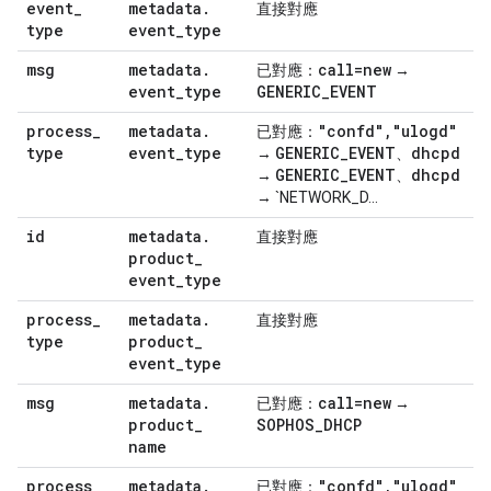
event
_
metadata
.
直接對應
type
event
_
type
msg
metadata
.
call=new
已對應：
→
event
_
type
GENERIC
_
EVENT
process
_
metadata
.
"confd"
,
"ulogd"
已對應：
type
event
_
type
GENERIC
_
EVENT
dhcpd
→
、
GENERIC
_
EVENT
dhcpd
→
、
→ `NETWORK_D...
id
metadata
.
直接對應
product
_
event
_
type
process
_
metadata
.
直接對應
type
product
_
event
_
type
msg
metadata
.
call=new
已對應：
→
product
_
SOPHOS
_
DHCP
name
process
_
metadata
.
"confd"
,
"ulogd"
已對應：