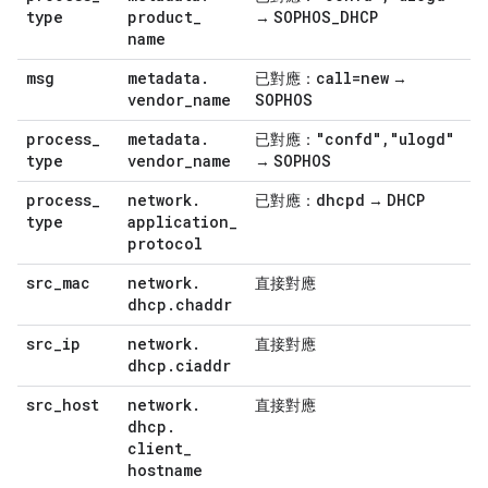
type
product
_
SOPHOS
_
DHCP
→
name
msg
metadata
.
call=new
已對應：
→
vendor
_
name
SOPHOS
process
_
metadata
.
"confd"
,
"ulogd"
已對應：
type
vendor
_
name
SOPHOS
→
process
_
network
.
dhcpd
DHCP
已對應：
→
type
application
_
protocol
src
_
mac
network
.
直接對應
dhcp
.
chaddr
src
_
ip
network
.
直接對應
dhcp
.
ciaddr
src
_
host
network
.
直接對應
dhcp
.
client
_
hostname