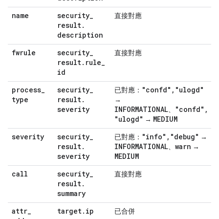
name
security
_
直接對應
result
.
description
fwrule
security
_
直接對應
result
.
rule
_
id
process
_
security
_
"confd"
,
"ulogd"
已對應：
type
result
.
→
severity
INFORMATIONAL
"confd"
,
、
"ulogd"
MEDIUM
→
severity
security
_
"info"
,
"debug"
已對應：
→
result
.
INFORMATIONAL
warn
、
→
severity
MEDIUM
call
security
_
直接對應
result
.
summary
attr
_
target
.
ip
已合併