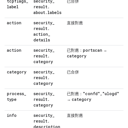
tcpflags
_
security
_
已合併
label
result
.
about
.
labels
action
security
_
直接對應
result
.
action
_
details
action
security
_
portscan
已對應：
→
result
.
category
category
category
security
_
已合併
result
.
category
process
_
security
_
"confd"
,
"ulogd"
已對應：
type
result
.
category
→
category
info
security
_
直接對應
result
.
description