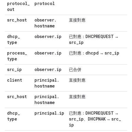
protocol
_
protocol
out
src
_
host
observer
.
直接對應
hostname
dhcp
_
observer
.
ip
DHCPREQUEST
已對應：
→
type
src
_
ip
process
_
observer
.
ip
dhcpd
src
_
ip
已對應：
→
type
src
_
ip
observer
.
ip
已合併
client
principal
.
直接對應
hostname
src
_
host
principal
.
直接對應
hostname
dhcp
_
principal
.
ip
DHCPREQUEST
已對應：
→
type
src
_
ip
DHCPNAK
src
_
、
→
ip