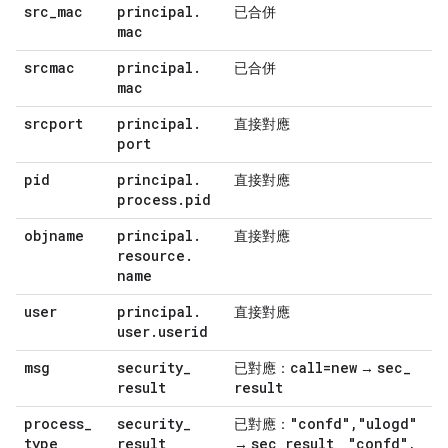
src
_
mac
principal
.
已合併
mac
srcmac
principal
.
已合併
mac
srcport
principal
.
直接對應
port
pid
principal
.
直接對應
process
.
pid
objname
principal
.
直接對應
resource
.
name
user
principal
.
直接對應
user
.
userid
msg
security
_
call=new
sec
_
已對應：
→
result
result
process
_
security
_
"confd"
,
"ulogd"
已對應：
type
result
sec
_
result
"confd"
,
→
、