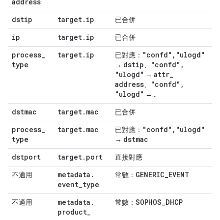
address
dstip
target
.
ip
已合併
ip
target
.
ip
已合併
process
_
target
.
ip
"confd"
,
"ulogd"
已對應：
type
dstip
"confd"
,
→
、
"ulogd"
attr
_
→
address
"confd"
,
、
"ulogd"
→...
dstmac
target
.
mac
已合併
process
_
target
.
mac
"confd"
,
"ulogd"
已對應：
type
dstmac
→
dstport
target
.
port
直接對應
metadata
.
GENERIC
_
EVENT
不適用
常數：
event
_
type
metadata
.
SOPHOS
_
DHCP
不適用
常數：
product
_