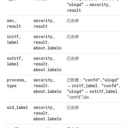
"ulogd"
security
_
→
result
sec
_
security
_
已合併
result
result
initf
_
security
_
已合併
label
result
.
about
.
labels
outitf
_
security
_
已合併
label
result
.
about
.
labels
process
_
security
_
"confd"
,
"ulogd"
已對應：
type
result
.
initf
_
label
"confd"
,
→
、
about
.
labels
"ulogd"
outitf
_
label
→
、
`"confd","ulo...
sid
_
label
security
_
已合併
result
.
about
.
labels