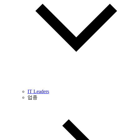
IT Leaders
업종