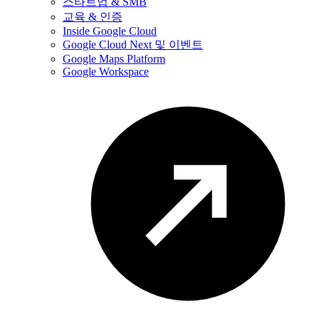
스타트업 & SMB
교육 & 인증
Inside Google Cloud
Google Cloud Next 및 이벤트
Google Maps Platform
Google Workspace