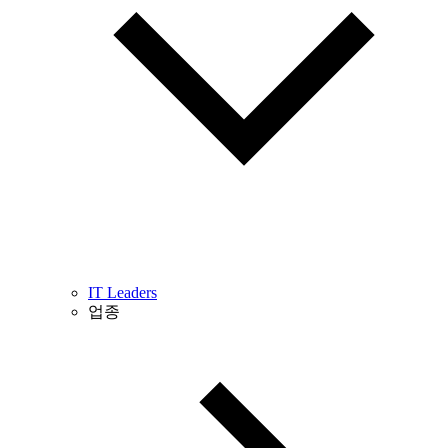
IT Leaders
업종