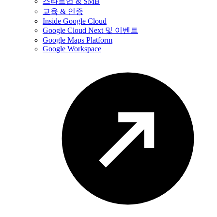
스타트업 & SMB
교육 & 인증
Inside Google Cloud
Google Cloud Next 및 이벤트
Google Maps Platform
Google Workspace