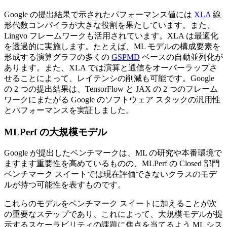
Google の提出結果で示されたパフォーマンス値には
XLA
線
形代数コンパイラが大きな役割を果たしています。また、
Lingvo フレームワークも活用されています。XLA は最適化
を透過的に実施します。たとえば、ML モデルの構成要素を
形成する演算グラフの多くの
GSPMD
ベースの自動並列化が
あります。また、XLA では演算と通信をオーバーラップさ
せることによって、レイテンシの削減も可能です。Google
の 2 つの提出結果は、TensorFlow と JAX の 2 つのフレーム
ワークにまたがる Google のソフトウェア スタックの汎用性
とパフォーマンスを実証しました。
MLPerf の大規模モデル
Google が提出したベンチマークは、ML の研究や本番環境で
ますます重要性を高めているものの、MLPerf の Closed 部門
ベンチマーク スイートでは現在評価できないクラスのモデ
ルが持つ可能性を表すものです。
これらのモデルをベンチマーク スイートに加えることが次
の重要なステップであり、これによって、大規模モデルが提
示するスケーラビリティの課題に焦点を当てるよう ML シス