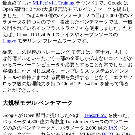
最近終了した
MLPerf v1.1 Training
ラウンド1 で、Google は
Open 部門に 2 つの大規模言語モデル ベンチマークを提出し
ました。1 つは 4,800 億のパラメータ、2 つ目は 2,000 億のパ
ラメータを持つものです。提出したベンチマークでは、一般
公開されているインフラストラクチャを使用しました。たと
えば、Cloud TPU v4 Pod スライスやオープンソースの
Lingvo
モデリング フレームワークです。
従来、この規模のトレーニング モデルは、何千万、もしく
は何億ドルといったごく一部の企業しか払えないコストがか
かるスーパーコンピュータを必要とすることが常でした。お
客様はこれと同じ成果を、オンプレミス システムのインス
トールや維持にまつわる費用を負担することなく、エクサフ
ロップ級の処理能力を持つ Cloud TPU v4 Pod を使って得る
ことができます。
大規模モデル ベンチマーク
Google が Open 部門に提出したのは、
TensorFlow
を使った、
パラメータ 4,800 億の高密度 Transformer ベースのエンコー
ダのみのベンチマークと、パラメータ 2,000 億の
JAX
ベン
チマークです。これらのモデルは、MLPerf の
BERT
モデル