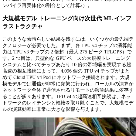
ンパイラ再実体化の割合として計算2）。
大規模モデル トレーニング向け次世代 ML インフ
ラストラクチャ
このような素晴らしい結果を残すには、いくつかの最先端テ
クノロジーが必要でした。まず、各 TPU v4 チップの演算能
力は TPU v3 チップの 2 倍超（最大 275 ピーク TFLOPS）で
す。2 つ目は、典型的な GPU ベースの大規模トレーニング
システムと比べてチップあたり 10 倍の帯域幅を実現する超
高速の相互接続によって、4,096 個の TPU v4 チップがまと
めて Cloud TPU v4 Pod にネットワーク接続されます。大規
模モデルでは通信が非常に頻繁に行われ、ローカルの演算が
ネットワーク全体で通信されるリモートの演算結果に依存す
ることが多々あります。TPU v4 の超高速相互接続は、ネッ
トワークのレイテンシと輻輳を取り除くことで、大規模モデ
ルの演算効率に非常に大きな影響を与えます。