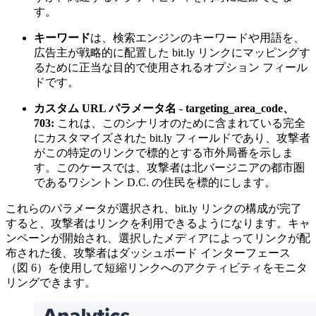
す。
キーワード
は、検索エンジンのキーワードや用語を、
広告主が戦略的に配置した
bit.ly
リンクにマッピングす
るために正当な目的で使用されるオプション
フィール
ドです。
カスタム
URL
パラメータ名
- targeting_area_code
、
703:
これは、このシナリオのために含まれている完全
にカスタマイズされた
bit.ly
フィールドであり、攻撃者
がこの特定のリンクで標的とする市外局番を示しま
す。このケースでは、攻撃者は北バージニアの都市圏
であるワシントン
D.C.
の住民を標的にします。
これらのパラメータが選択され、
bit.ly
リンクの構成が完了
すると、攻撃者はリンクを利用できるようになります。キャ
ンペーンが開始され、選択したメディアによってリンクが配
布された後、攻撃者はダッシュボード
インターフェース
（図
6
）を使用して短縮リンクへのアクティビティをモニタ
リングできます。