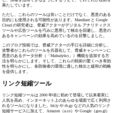
果たしています。
ただし、これらのツールは良いことだけでなく、悪意のある
目的にも使用される可能性があります。
Mandiant
と
Google
Cloud
の研究者は、脅威アクターがデジタル
アナリティクス
ツールや広告ツールを巧みに悪用して検出を回避し、悪意の
あるキャンペーンの効果を高めているのを目撃しました。
このブログ投稿では、脅威アクターの手口を詳細に分析し、
攻撃者がこれらのツールを兵器化して、脅威キャンペーンに
悪意のあるデータ分析（「
Malnalytics
」）機能を追加する方
法を明らかにします。そして、これらの戦術の驚くべき有効
性を明らかにし、各防御者の環境に適した検出と緩和の戦略
を提供します。
リンク短縮ツール
リンク短縮ツールは
2000
年頃に初めて登場して以来着実に
人気を高め、インターネット上のあらゆる場面で広く利用さ
れるツールになりました。
bit.ly
や
rb.gy
などの人気のリンク
短縮サービスに加えて、
Amazon
（
a.co
）や
Google
（
goo.gl
）