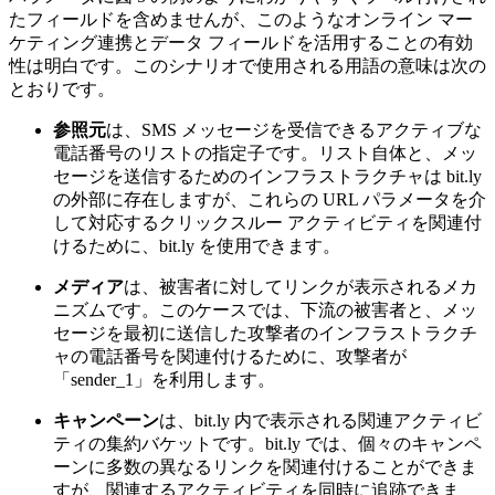
たフィールドを含めませんが、このようなオンライン
マー
ケティング連携とデータ
フィールドを活用することの有効
性は明白です。このシナリオで使用される用語の意味は次の
とおりです。
参照元
は、
SMS
メッセージを受信できるアクティブな
電話番号のリストの指定子です。リスト自体と、メッ
セージを送信するためのインフラストラクチャは
bit.ly
の外部に存在しますが、これらの
URL
パラメータを介
して対応するクリックスルー
アクティビティを関連付
けるために、
bit.ly
を使用できます。
メディア
は、被害者に対してリンクが表示されるメカ
ニズムです。このケースでは、下流の被害者と、メッ
セージを最初に送信した攻撃者のインフラストラクチ
ャの電話番号を関連付けるために、攻撃者が
「
sender_1
」を利用します。
キャンペーン
は、
bit.ly
内で表示される関連アクティビ
ティの集約バケットです。
bit.ly
では、個々のキャンペ
ーンに多数の異なるリンクを関連付けることができま
すが、関連するアクティビティを同時に追跡できま