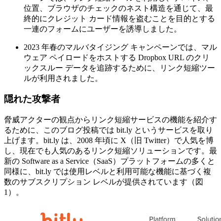
位置、ブラウザのチェックのネスト構造を通じて、最
終的にクレジット
カード情報を盗むことを目的とする
一連のフォームにユーザーを誘導しました。
2023
年春のマルバタイジング
キャンペーンでは、マル
ウェア
ペイロードをホストする
Dropbox URL
のクリ
ックスルー
データを追跡するために、リンク短縮ツー
ルが利用されました。
隠れた攻撃者
脅威アクターの観点からリンク短縮サービスの機能を紹介す
るために、このブログ投稿では
bit.ly
というサービスを取り
上げます。
bit.ly
は、
2008
年頃に
X
（旧
Twitter
）で人気を博
し、現在でも人気のあるリンク短縮ソリューションです。最
新の
Software as a Service
（
SaaS
）プラットフォームの多くと
同様に、
bit.ly
では使用レベルと利用可能な機能に基づく複
数のサブスクリプション
レベルが提供されています（図
1
）。