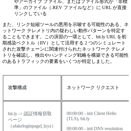
やアーカイブ
ファイル、またはファイル形式が「非標
準」のファイル（
.REV
ファイルなど）に
URL
が直接
リンクしている
また、リンク短縮ツールの悪用を示唆する可能性のある、ネ
ットワーク
テレメトリ内の疑わしい動作パターンを特定す
ることもできます。この演習の一環として、
bit.ly URL
を初
期感染ベクトル（
IIV
）として活用する
2
つのシミュレート
された攻撃チェーンに関連付けられたネットワーク
テレメ
トリを確認し、検出やハンティング戦略を構築できる可能性
のあるトラフィックの要素をいくつか特定しました。
攻撃構成
ネットワーク
リクエスト
00:00:00 - init Client Hello
bit.ly ->
認証情報窃取
(TLS), bit.ly
ページ
（
afakeloginpage[.]xyz
）
00:00:00 - init DNS resolution