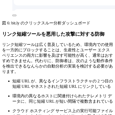
図 6: bit.ly のクリックスルー分析ダッシュボード
リンク短縮ツールを悪用した攻撃に対する防御
リンク短縮ツールは広く普及しているため、環境内での使用
を一方的にブロックすることは、生産性とユーザー
エクス
ペリエンスの両方に影響を及ぼす可能性が高く、通常はおす
すめできません。代わりに、防御者は、次のような動作条件
を検出できるなんらかの自動分析の実装を検討する必要があ
ります。
短縮
URL
が、異なるインフラストラクチャの
2
つ目の
短縮
URL
やネストされた短縮
URL
にリンクしている
環境内の異なるホストに関連付けられたテレメトリ
デ
ータに、同じ短縮
URL
が短い間隔で複数含まれている
クラウド
ホスティング
サービス上の実行可能ファイル