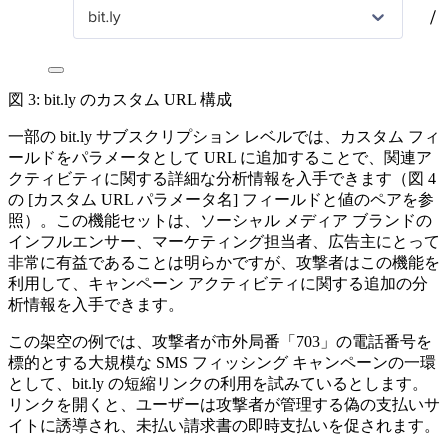
図 3: bit.ly のカスタム URL 構成
一部の
bit.ly
サブスクリプション
レベルでは、カスタム
フィ
ールドをパラメータとして
URL
に追加することで、関連ア
クティビティに関する詳細な分析情報を入手できます（図
4
の
[
カスタム
URL
パラメータ名
]
フィールドと値のペアを参
照）。この機能セットは、ソーシャル
メディア
ブランドの
インフルエンサー、マーケティング担当者、広告主にとって
非常に有益であることは明らかですが、攻撃者はこの機能を
利用して、キャンペーン
アクティビティに関する追加の分
析情報を入手できます。
この架空の例では、攻撃者が市外局番「
703
」の電話番号を
標的とする大規模な
SMS
フィッシング
キャンペーンの一環
として、
bit.ly
の短縮リンクの利用を試みているとします。
リンクを開くと、ユーザーは攻撃者が管理する偽の支払いサ
イトに誘導され、未払い請求書の即時支払いを促されます。