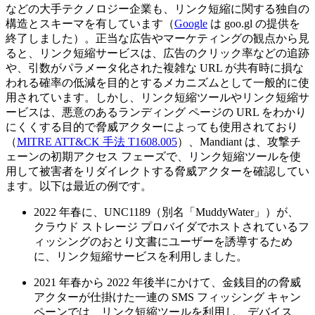
などの大手テクノロジー企業も、リンク短縮に関する独自の
構造とスキーマを有しています（
Google
は
goo.gl
の提供を
終了しました）。正当な広告やマーケティングの観点から見
ると、リンク短縮サービスは、広告のクリック率などの追跡
や、引数がパラメータ化された複雑な
URL
が共有時に損な
われる確率の低減を目的とするメカニズムとして一般的に使
用されています。しかし、リンク短縮ツールやリンク短縮サ
ービスは、悪意のあるランディング
ページの
URL
をわかり
にくくする目的で脅威アクターによっても使用されており
（
MITRE ATT&CK
手法
T1608.005
）、
Mandiant
は、攻撃チ
ェーンの初期アクセス
フェーズで、リンク短縮ツールを使
用して被害者をリダイレクトする脅威アクターを確認してい
ます。以下は最近の例です。
2022
年春に、
UNC1189
（別名「
MuddyWater
」）が、
クラウド
ストレージ
プロバイダでホストされているフ
ィッシングのおとり文書にユーザーを誘導するため
に、リンク短縮サービスを利用しました。
2021
年春から
2022
年後半にかけて、金銭目的の脅威
アクターが仕掛けた一連の
SMS
フィッシング
キャン
ペーンでは、リンク短縮ツールを利用し、デバイス、