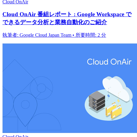
Cloud OnAir
Cloud OnAir 番組レポート : Google Workspace で
できるデータ分析と業務自動化のご紹介
執筆者: Google Cloud Japan Team • 所要時間: 2 分
Cloud OnAir