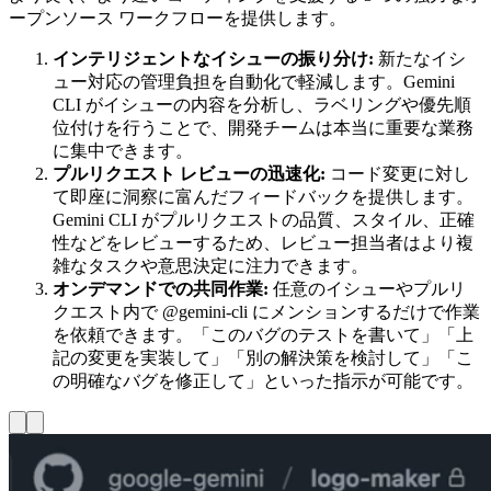
ープンソース ワークフローを提供します。
インテリジェントなイシューの振り分け:
新たなイシ
ュー対応の管理負担を自動化で軽減します。Gemini
CLI がイシューの内容を分析し、ラベリングや優先順
位付けを行うことで、開発チームは本当に重要な業務
に集中できます。
プルリクエスト レビューの迅速化:
コード変更に対し
て即座に洞察に富んだフィードバックを提供します。
Gemini CLI がプルリクエストの品質、スタイル、正確
性などをレビューするため、レビュー担当者はより複
雑なタスクや意思決定に注力できます。
オンデマンドでの共同作業:
任意のイシューやプルリ
クエスト内で @gemini-cli にメンションするだけで作業
を依頼できます。「このバグのテストを書いて」「上
記の変更を実装して」「別の解決策を検討して」「こ
の明確なバグを修正して」といった指示が可能です。