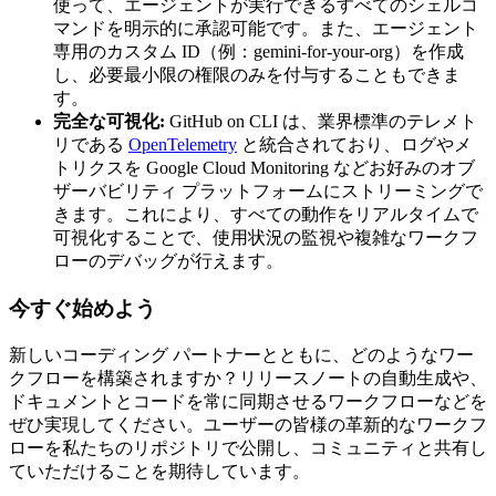
使って、エージェントが実行できるすべてのシェルコ
マンドを明示的に承認可能です。また、エージェント
専用のカスタム ID（例：gemini-for-your-org）を作成
し、必要最小限の権限のみを付与することもできま
す。
完全な可視化:
GitHub on CLI は、業界標準のテレメト
リである
OpenTelemetry
と統合されており、ログやメ
トリクスを Google Cloud Monitoring などお好みのオブ
ザーバビリティ プラットフォームにストリーミングで
きます。これにより、すべての動作をリアルタイムで
可視化することで、使用状況の監視や複雑なワークフ
ローのデバッグが行えます。
今すぐ始めよう
新しいコーディング パートナーとともに、どのようなワー
クフローを構築されますか？リリースノートの自動生成や、
ドキュメントとコードを常に同期させるワークフローなどを
ぜひ実現してください。ユーザーの皆様の革新的なワークフ
ローを私たちのリポジトリで公開し、コミュニティと共有し
ていただけることを期待しています。