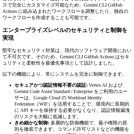
スで完全にカスタマイズ可能なため、Gemini CLI GitHub
Actions に組み込まれたワークフローを調整したり、独自の
ワークフローを作成することも可能です。
エンタープライズレベルのセキュリティと制御を
実現
堅牢なセキュリティ対策は、現代のソフトウェア開発におい
て不可欠です。そのため、Gemini CLI GitHub Actions はセキ
ュリティと柔軟性を最優先事項として設計しました。
以下の機能により、常にシステムを完全に制御できます。
セキュアかつ認証情報不要の認証:
Vertex AI および
Gemini Code Assist Standard / Enterprise をご利用のユー
ザーは、Google Cloud の Workload Identity
Federation（WIF）を活用することで、環境内に長期的
に API キーを保持する必要がなくなり、認証情報漏洩
のリスクを大幅に低減します。
きめ細かな制御:
多層的な防御機能で、最小権限の原
則を徹底できます。コマンド許可リストなどの機能を