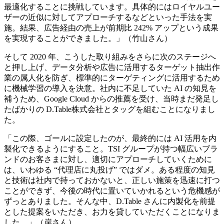
最適化することに挑戦しています。具体的にはロイヤルユー
ザーの近似に対してアプローチするなどといった手法を実
施。結果、広告経由の売上が前期比 242% アップという成果
を実現することができました。」（竹山さん）
そして 2020 年、こうした取り組みをさらに次のステージへ
と押し上げ、データ分析や広告に活用するターゲット抽出作
業の属人化を防ぎ、標準的にターゲティングに活用するため
に機械学習の導入を決意。社内に不足していた AI の知見を
補うため、Google Cloud からの推薦を受け、当時まだ発足し
たばかりの D.Table株式会社とタッグを組むことになりまし
た。
「この際、ゴールに設定したのが、最終的には AI 活用を内
製化できるようにすること。TSI グループが持つ幅広いブラ
ンドのお客さまに対し、適切にアプローチしていくために
は、いわゆる “代理店に丸投げ” ではダメ。ある程度の知見
と技術は社内で持っておかないと、正しい施策を迅速に打つ
ことができず、今後の時代に置いていかれるという危機感が
ずっとありました。そんな中、D.Table さんに内製化を前提
とした提案をいただき、お力を貸していただくことになりま
した。」（岸さん）