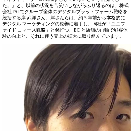
た。」と、以前の状況を苦笑いしながらふり返るのは、株式
会社TSI でグループ全体のデジタルプラットフォーム戦略を
統括する岸 武洋さん。岸さんらは、約 5 年前から本格的に
デジタル マーケティングの改善に着手し、同社が「ユニフ
ァイド コマース戦略」と銘打つ、EC と店舗の両軸で顧客体
験の向上と、それに伴う売上の拡大に取り組んでいます。