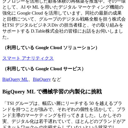
クノロジーを活用した顧客体験の再構築を推進中。その一環
として、AI や ML を用いたデジタル マーケティング機能の
強化に Google Cloud を活用しています。同社の最新の成果
と目標について、グループのデジタル戦略全般を担う株式会
社TSI デジタルビジネスDiv の担当者様と、その取り組みを
サポートする D.Table株式会社の皆様にお話をお伺いしまし
た。
（利用している Google Cloud ソリューション）
スマート アナリティクス
（利用している Google Cloud サービス）
BigQuery ML
、
BigQuery
など
BigQuery ML で機械学習の内製化に挑戦
「TSI グループは、幅広い層にリーチする 50 を越えるブラ
ンドを持つことが強みで、それぞれの個性を活かして、ブラ
ンド主導のマーケティングを行ってきました。しかしその
実、デジタル化は若干遅れていて、ほとんどのブランドがア
ドネットワークへの出稿すらしていないという状況でし