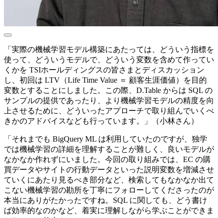
「実際の機械学習モデル構築にあたっては、どういう指標を
使って、どういうモデルで、どういう変数を含めて作ってい
くかを TSIホールディングスの皆さまとディスカッション
し、初回は LTV（Life Time Value ＝ 顧客生涯価値）を目的
変数とすることにしました。この際、D.Table からは SQL の
サンプルの提供であったり、より機械学習モデルの精度を向
上させるために、どういったアプローチで取り組んでいくべ
きかのアドバイスなども行っています。」（小林さん）
「それまでも BigQuery ML は利用していたのですが、独学
では機械学習の詳細を理解することが難しく、良いモデルが
なかなか作れずにいました。今回の取り組みでは、EC の購
買データやサイトの行動データといった説明変数を増減させ
ていくにあたり見るべき部分など、検索してもなかなか出て
こない機械学習の勘所を丁寧にフォローしてくださったのが
本当にありがたかったですね。SQL に関しても、どう書け
ば効率的なのかなど、着実に理解しながら学ぶことができま