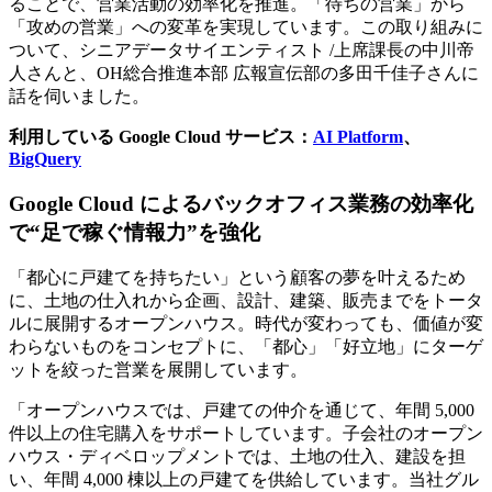
ることで、営業活動の効率化を推進。「待ちの営業」から
「攻めの営業」への変革を実現しています。この取り組みに
ついて、シニアデータサイエンティスト /上席課長の中川帝
人さんと、OH総合推進本部 広報宣伝部の多田千佳子さんに
話を伺いました。
利用している Google Cloud サービス：
AI Platform
、
BigQuery
Google Cloud によるバックオフィス業務の効率化
で“足で稼ぐ情報力”を強化
「都心に戸建てを持ちたい」という顧客の夢を叶えるため
に、土地の仕入れから企画、設計、建築、販売までをトータ
ルに展開するオープンハウス。時代が変わっても、価値が変
わらないものをコンセプトに、「都心」「好立地」にターゲ
ットを絞った営業を展開しています。
「オープンハウスでは、戸建ての仲介を通じて、年間 5,000
件以上の住宅購入をサポートしています。子会社のオープン
ハウス・ディベロップメントでは、土地の仕入、建設を担
い、年間 4,000 棟以上の戸建てを供給しています。当社グル