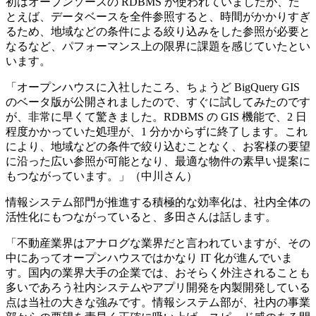
初はオープンソースの RDBMS が使われていましたが、た
とえば、データベースを全件参照すると、時間がかかりすぎ
るため、地域などの条件による絞り込みをした参照が必要と
なるなど、パフォーマンス上の限界に課題を感じていたとい
います。
「オープンハウスに入社したころ、ちょうど BigQuery GIS
のベータ版が公開されましたので、すぐに試してみたのです
が、非常に早くて驚きました。RDBMS の GIS 機能で、2 日
程度かかっていた処理が、1 分かからずに終了します。これ
により、地域などの条件で絞り込むことなく、お客様の要望
に沿った広い参照が可能となり、最適な物件の素早い提案に
もつながっています。」（中川さん）
情報システム部門が推進する積極的な効率化は、社内全体の
活性化にもつながっていると、多田さんは話します。
「不動産業界はアナログな業界だと言われていますが、その
中にあってオープンハウスではかなり IT 化が進んでいま
す。国内の業界大手の企業では、おそらく外注されることも
多いであろう社内システムやアプリ開発を内製開発している
点は当社の大きな強みです。情報システム部が、社内の事業