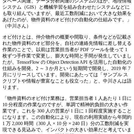
タベース関連、データ分析関連のシステムのほか、地理情報
システム（GIS）と機械学習を組み合わせたシステムなどに
も取り組んでいますが、最近工数削減において大きな効果を
あげたのが、物件資料のオビ付けの自動化の仕組みです。」
（中川さん）
オビ付けとは、仲介物件の概要や間取り、条件などが記載さ
れた物件資料のオビ部分を、自社の連絡先情報に差し替える
作業のことで、以前は営業担当者が PDF ツールを使って 1
枚ずつ手作業で変更し、膨大な時間と手間が発生していまし
たが、TensorFlow の Object Detection API を活用した自動化の
仕組みを開発。2 ～ 3 か月という短期間で開発し、2019 年 7
月にリリースしています。開発にあたっては「サンプル ス
クリプトや情報が豊富なことも役立った」と、中川さんは語
ります。
「物件資料のオビ付け業務は、営業担当者 1 人あたり 1 日に
10 分程度の作業なのですが、単調で精神的負担の大きい作
業です。これを 300 人の営業が 1 日に 1 回程度実施すること
になります。この自動化により、現在の利用実績から年間約
1 万 2,000 時間（300 人 × 10 分 × 240 日）分の工数削減を実
現できる見込みで、インパクトの大きい効果だと考えていま