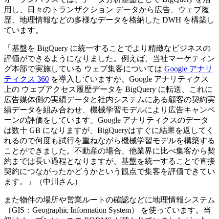
用し、日々のトランザクション データから広告、ウェブ履
歴、地理情報などの多様なデータを格納した DWH を構築し
ています。
「基盤を BigQuery に統一することでより精緻なビジネスの
評価ができるようになりました。例えば、当社マーケティン
グ本部で実施している ウェブ集客については
Google アナリ
ティクス 360
を導入していますが、Google アナリティクス
上の ウェブアクセス履歴データを BigQuery に転送、これに
広告媒体側の実績データと社内システムにある顧客の契約実
績データを組み合わせ、機械学習モデルにより広告キャンペ
ーンの評価をしています。Google アナリティクスのデータ
は数十 GB になりますが、BigQueryはすぐに結果を返してく
れるので何度も試行を重ねながら機械学習モデルを構築する
ことができました。不動産の場合、他業界に比べ集客から契
約までは長い過程となりますが、基盤を統一することで直接
契約につながったかどうかという観点で集客を評価できてい
ます。」（中川さん）
また物件の場所や営業ルートの確認などに地理情報システム
（GIS：Geographic Information System） を使っています。当