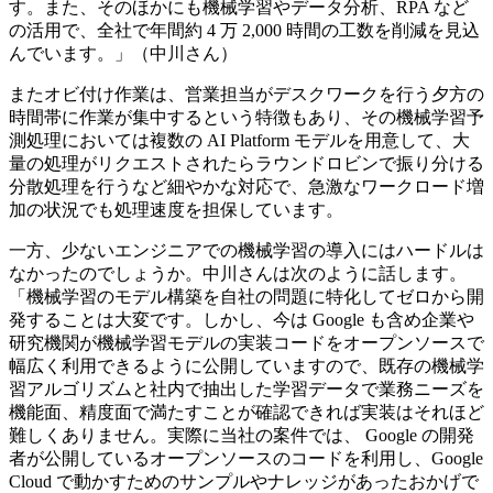
す。また、そのほかにも機械学習やデータ分析、RPA など
の活用で、全社で年間約 4 万 2,000 時間の工数を削減を見込
んでいます。」（中川さん）
またオビ付け作業は、営業担当がデスクワークを行う夕方の
時間帯に作業が集中するという特徴もあり、その機械学習予
測処理においては複数の AI Platform モデルを用意して、大
量の処理がリクエストされたらラウンドロビンで振り分ける
分散処理を行うなど細やかな対応で、急激なワークロード増
加の状況でも処理速度を担保しています。
一方、少ないエンジニアでの機械学習の導入にはハードルは
なかったのでしょうか。中川さんは次のように話します。
「機械学習のモデル構築を自社の問題に特化してゼロから開
発することは大変です。しかし、今は Google も含め企業や
研究機関が機械学習モデルの実装コードをオープンソースで
幅広く利用できるように公開していますので、既存の機械学
習アルゴリズムと社内で抽出した学習データで業務ニーズを
機能面、精度面で満たすことが確認できれば実装はそれほど
難しくありません。実際に当社の案件では、 Google の開発
者が公開しているオープンソースのコードを利用し、Google
Cloud で動かすためのサンプルやナレッジがあったおかげで