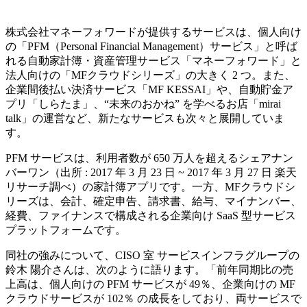
株式会社マネーフォワードが提供するサービスは、個人向け
の「PFM（Personal Financial Management）サービス」と呼ば
れる自動家計簿・資産管理サービス「マネーフォワード」と
法人向けの「MFクラウドシリーズ」の大きく 2 つ。また、
企業間後払い決済サービス「MF KESSAI」や、自動貯金ア
プリ「しらたま」、“未来のおかね” を学べるお店「mirai
talk」の運営など、新たなサービスも次々と展開していま
す。
PFM サービスは、利用者数が 650 万人を超えるシェアナン
バーワン（出所 : 2017 年 3 月 23 日 ~ 2017 年 3 月 27 日 楽天
リサーチ調べ）の家計簿アプリです。一方、MFクラウドシ
リーズは、会計、確定申告、請求書、給与、マイナンバー、
経費、ファイナンスで構成される企業向け SaaS 型サービス
プラットフォームです。
同社の強みについて、CISO 室 サービスインフラグループの
鈴木 陽介さんは、次のように語ります。「前年同期比の売
上高は、個人向けの PFM サービスが 49％、企業向けの MF
クラウドサービスが 102％ の成長をしており、両サービスで