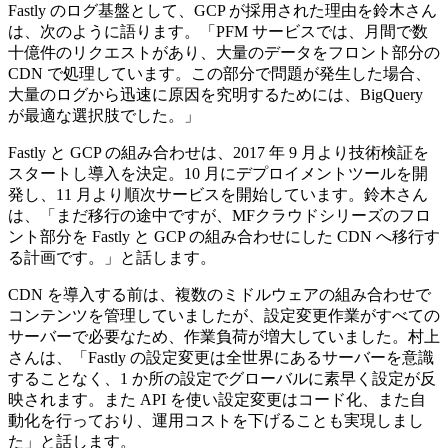
Fastly のログ基盤として、GCP が採用された理由を鈴木さん
は、次のように語ります。「PFM サービスでは、月間で数
十億件のリクエストがあり、大量のデータをフロント部分の
CDN で処理しています。この部分で問題が発生した場合、
大量のログから迅速に原因を究明するためには、BigQuery
が最適な選択肢でした。」
Fastly と GCP の組み合わせは、2017 年 9 月より技術検証を
スタートし導入を決定。10 月にデプロイメントツールを開
発し、11 月より順次サービスを開始しています。鈴木さん
は、「まだ移行の途中ですが、MFクラウドシリーズのフロ
ント部分を Fastly と GCP の組み合わせにした CDN へ移行す
る計画です。」と話します。
CDN を導入する前は、複数のミドルウェアの組み合わせで
コンテンツを管理していましたが、設定変更作業がすべての
サーバーで必要なため、作業負荷が増大していました。村上
さんは、「Fastly の設定変更は全世界にあるサーバーを意識
することなく、1 か所の設定でグローバルに素早く設定が反
映されます。また API を使い設定変更はコード化、また自
動化を行っており、運用コストを下げることも実現しまし
た」と話します。