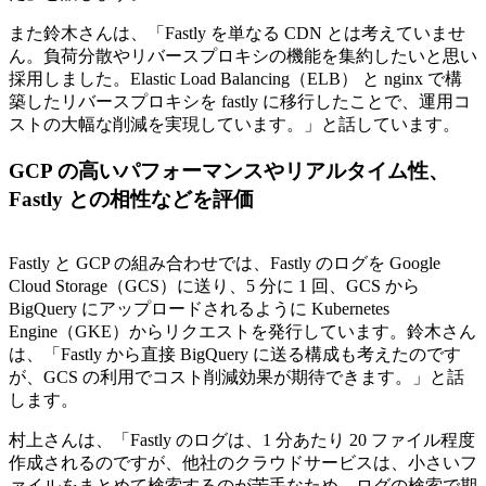
また鈴木さんは、「Fastly を単なる CDN とは考えていませ
ん。負荷分散やリバースプロキシの機能を集約したいと思い
採用しました。Elastic Load Balancing（ELB） と nginx で構
築したリバースプロキシを fastly に移行したことで、運用コ
ストの大幅な削減を実現しています。」と話しています。
GCP の高いパフォーマンスやリアルタイム性、
Fastly との相性などを評価
Fastly と GCP の組み合わせでは、Fastly のログを Google
Cloud Storage（GCS）に送り、5 分に 1 回、GCS から
BigQuery にアップロードされるように Kubernetes
Engine（GKE）からリクエストを発行しています。鈴木さん
は、「Fastly から直接 BigQuery に送る構成も考えたのです
が、GCS の利用でコスト削減効果が期待できます。」と話
します。
村上さんは、「Fastly のログは、1 分あたり 20 ファイル程度
作成されるのですが、他社のクラウドサービスは、小さいフ
ァイルをまとめて検索するのが苦手なため、ログの検索で期