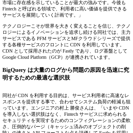
市場に存在感を示していることが最大の強みです。今後も
Fintech と呼ばれる領域で、利用者に高い価値を提供できる
サービスを展開していく計画です。」
テクノロジーこそが世界を大きく変えることを信じ、テクノ
ロジーによるイノベーションを追求し続ける同社では、主力
サービスである PFM サービスとMFクラウドシリーズで提供
する各種サービスのフロントに CDN を利用しています。
CDN として採用されたのが Fastly であり、ログ基盤として
Google Cloud Platform（GCP）が連携されています。
BigQuery は大量のログから問題の原因を迅速に究
明するための最適な選択肢
同社が CDN を利用する目的は、サービス利用者に高速なレ
スポンスを提供する事で、合わせてシステム負荷の軽減も狙
っています。エンジニアの村上 勝俊さんは、「いまや CDN
を導入しない選択肢はなく、Fintech サービスに求められる
セキュリティを実現するためのコンフィグレーションの柔軟
さ、圧倒的なパージ（キャッシュ済みのオブジェクトの削
除）の速さと API ファーストな点を評価して Fastly を採用し