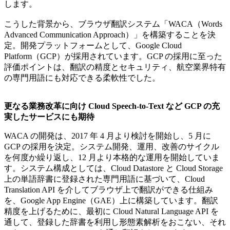
します。
こうした背景から、ブラウザ翻訳システム「WACA（Words
Advanced Communication Approach）」を構築することを決
定。開発プラットフォームとして、Google Cloud
Platform（GCP）が採用されています。GCP の採用に至った
評価ポイントは、翻訳の精度とセキュリティ、航空業界特有
の専門用語にも対応できる柔軟性でした。
更なる業務改革に向け Cloud Speech-to-Text など GCP の充
実したサービスにも期待
WACA の開発は、2017 年 4 月より検討を開始し、5 月に
GCP の採用を決定。システム開発、運用、改善のサイクル
を何度か繰り返し、12 月より本格的な運用を開始していま
す。システム構成としては、Cloud Datastore と Cloud Storage
上の単語辞書に登録された専門用語に基づいて、Cloud
Translation API を介してブラウザ上で翻訳ができる仕組み
を、Google App Engine（GAE）上に構築しています。翻訳
精度を上げるために、最初に Cloud Natural Language API を
通して、登録した辞書を利用し形態素解析をおこない、それ