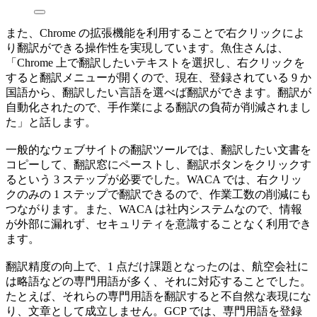
また、Chrome の拡張機能を利用することで右クリックによ
り翻訳ができる操作性を実現しています。魚住さんは、
「Chrome 上で翻訳したいテキストを選択し、右クリックを
すると翻訳メニューが開くので、現在、登録されている 9 か
国語から、翻訳したい言語を選べば翻訳ができます。翻訳が
自動化されたので、手作業による翻訳の負荷が削減されまし
た」と話します。
一般的なウェブサイトの翻訳ツールでは、翻訳したい文書を
コピーして、翻訳窓にペーストし、翻訳ボタンをクリックす
るという 3 ステップが必要でした。WACA では、右クリッ
クのみの 1 ステップで翻訳できるので、作業工数の削減にも
つながります。また、WACA は社内システムなので、情報
が外部に漏れず、セキュリティを意識することなく利用でき
ます。
翻訳精度の向上で、1 点だけ課題となったのは、航空会社に
は略語などの専門用語が多く、それに対応することでした。
たとえば、それらの専門用語を翻訳すると不自然な表現にな
り、文章として成立しません。GCP では、専門用語を登録