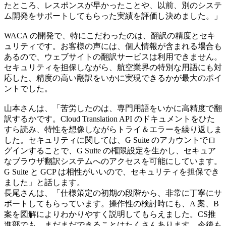
たところ、レスポンスが早かったことや、以前、別のシステ
ム開発をサポートしてもらった実績を評価し決めました。」
WACA の開発で、特にこだわったのは、翻訳の精度とセキ
ュリティです。お客様の声には、個人情報が含まれる場合も
あるので、ウェブサイトの翻訳サービスは利用できません。
セキュリティを担保しながら、航空業界の特別な用語にも対
応した、精度の高い翻訳をいかに実現できるかが最大のポイ
ントでした。
山本さんは、「苦労したのは、専門用語をいかに高精度で翻
訳するかです。Cloud Translation API のドキュメントをひた
すら読み、特性を想像しながらトライ＆エラーを繰り返しま
した。セキュリティに関しては、G Suite のアカウントでロ
グインすることで、G Suite の権限設定を生かし、セキュア
なブラウザ翻訳システムへのアクセスを可能にしています。
G Suite と GCP は相性がいいので、セキュリティを担保でき
ました」と話します。
長尾さんは、「仕様策定の初期の段階から、非常に丁寧にサ
ポートしてもらっています。操作性の検討時にも、A 案、B
案を図解によりわかりやすく説明してもらえました。CS推
進部でも、まだまだできることはたくさんあります。今後も