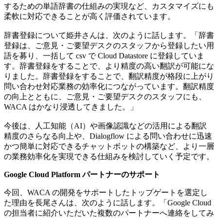
するための単語辞書の仕組みの実現など、カスタマイズにも
柔軟に対応できることが高く評価されています。
辞書登録について姫井さんは、次のように話します。「辞書
登録は、ご意見・ご要望デスクのスタッフから登録したい用
語を募り、一括して csv で Cloud Datastore に登録していま
す。辞書登録をすることで、より精度の高い翻訳が可能にな
りました。辞書登録をすることで、翻訳精度が格段に上がり
問い合わせ対応業務の効率化につながっています。翻訳精度
の向上とともに、ご意見・ご要望デスクのスタッフにも、
WACA はかなり浸透してきました。」
今後は、人工知能（AI）や画像認識などの活用による翻訳
精度のさらなる向上や、Dialogflow による問い合わせに迅速
かつ簡単に対応できるチャットボットの構築など、より一層
の業務効率化を実現できる仕組みを検討していく予定です。
Google Cloud Platform パートナーのサポート
今回、WACA の開発をサポートしたトップゲートを選定し
た理由を長尾さんは、次のように話します。「Google Cloud
の担当者に紹介いただいた複数のパートナーへ連絡をしてみ