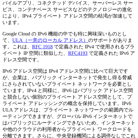
バイルアプリ、コネクテッド デバイス、サーバーレス サー
ビス、コンテナベース サービスなどのテクノロジーの進化
により、IPv4 プライベート アドレス空間の枯渇が加速して
います。
Google Cloud の IPv6 機能の中でも特に興味深いものとし
て、
ULA（一意のローカル アドレス）
のサポートがありま
す。これは、
RFC 1918
で定義された IPv4 で使用されるプラ
イベート IP 空間に類似した、
RFC4193
で定義された IPv6 ア
ドレス空間です。
IPv6 アドレス空間は IPv4 アドレス空間に比べて巨大です
が、企業は、パブリック インターネットで発生し得る脅威
にさらされていないプライベート ネットワークを必要とし
ています。IPv4 と同様に、IPv6 はパブリック アドレス空間
と競合しない個別のプライベート アドレス空間として、プ
ライベート アドレッシングの概念を保持しています。IPv6
ULA アドレスは、プライベート ネットワークの範囲内でル
ーティングできますが、グローバル IPv6 インターネットで
はパブリックにルーティングできないため、インターネット
や他のクラウドの利用者からプライベート ワークロードを
分離できます。さらに、中央登録機関による調停なしでこれ