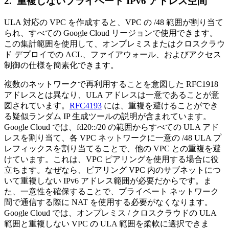
2. 重複しないプライベート IPv6 アドレス空間
ULA 対応の VPC を作成すると、VPC の /48 範囲が割り当て
られ、すべての Google Cloud リージョンで使用できます。
この集計範囲を使用して、オンプレミスまたはクロスクラウ
ド デプロイでの ACL、ファイアウォール、およびアクセス
制御の仕様を簡素化できます。
複数のネットワークで再利用することを意図した RFC1918
アドレスとは異なり、ULA アドレスは一意であることが意
図されています。
RFC4193
には、重複を避けることができ
る疑似ランダム IP 生成ツールの説明が含まれています。
Google Cloud では、fd20::/20 の範囲からすべての ULA アド
レスを割り当て、各 VPC ネットワークに一意の /48 ULA プ
レフィックスを割り当てることで、他の VPC との重複を避
けています。これは、VPC ピアリングを使用する場合に役
立ちます。なぜなら、ピアリング VPC 内のサブネットにつ
いて重複しない IPv6 アドレス範囲が必要だからです。ま
た、一意性を確保することで、プライベート ネットワーク
間で通信する際に NAT を使用する必要がなくなります。
Google Cloud では、オンプレミス / クロスクラウドの ULA
範囲と重複しない VPC の ULA 範囲を柔軟に選択できま