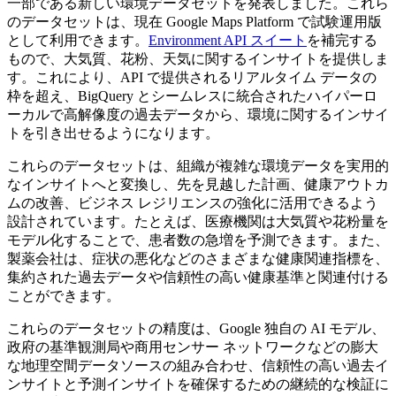
一部である新しい環境データセットを発表しました。これら
のデータセットは、現在 Google Maps Platform で試験運用版
として利用できます。
Environment API スイート
を補完する
もので、大気質、花粉、天気に関するインサイトを提供しま
す。これにより、API で提供されるリアルタイム データの
枠を超え、BigQuery とシームレスに統合されたハイパーロ
ーカルで高解像度の過去データから、環境に関するインサイ
トを引き出せるようになります。
これらのデータセットは、組織が複雑な環境データを実用的
なインサイトへと変換し、先を見越した計画、健康アウトカ
ムの改善、ビジネス レジリエンスの強化に活用できるよう
設計されています。たとえば、医療機関は大気質や花粉量を
モデル化することで、患者数の急増を予測できます。また、
製薬会社は、症状の悪化などのさまざまな健康関連指標を、
集約された過去データや信頼性の高い健康基準と関連付ける
ことができます。
これらのデータセットの精度は、Google 独自の AI モデル、
政府の基準観測局や商用センサー ネットワークなどの膨大
な地理空間データソースの組み合わせ、信頼性の高い過去イ
ンサイトと予測インサイトを確保するための継続的な検証に