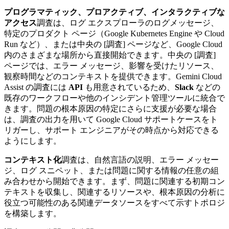
プログラマティック、プロアクティブ、インタラクティブな
アクセス
調査は、ログ エクスプローラのログメッセージ、
特定のプロダクト ページ（Google Kubernetes Engine や Cloud
Run など）、または中央の [調査] ページなど、Google Cloud
内のさまざまな場所から直接開始できます。中央の [調査]
ページでは、エラー メッセージ、影響を受けたリソース、
観察時間などのコンテキストを提供できます。Gemini Cloud
Assist の調査には
API
も用意されているため、
Slack
などの
既存のワークフローや他のインシデント管理ツールに統合で
きます。問題の根本原因の特定にさらに支援が必要な場合
は、調査の出力を用いて Google Cloud サポートケースをト
リガーし、サポート エンジニアがその時点から対応できる
ようにします。
コンテキスト化
調査は、自然言語の説明、エラー メッセー
ジ、ログ スニペット、または問題に関する情報の任意の組
み合わせから開始できます。まず、問題に関連する初期コン
テキストを収集し、関連するリソースや、根本原因の分析に
役立つ可能性のある関連データソースをすべて示すトポロジ
を構築します。