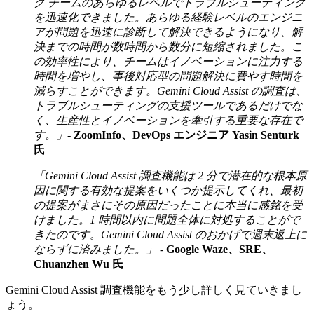
グ チームのあらゆるレベルでトラブルシューティング
を迅速化できました。あらゆる経験レベルのエンジニ
アが問題を迅速に診断して解決できるようになり、解
決までの時間が数時間から数分に短縮されました。こ
の効率性により、チームはイノベーションに注力する
時間を増やし、事後対応型の問題解決に費やす時間を
減らすことができます。Gemini Cloud Assist の調査は、
トラブルシューティングの支援ツールであるだけでな
く、生産性とイノベーションを牽引する重要な存在で
す。」
-
ZoomInfo、DevOps エンジニア Yasin Senturk
氏
「Gemini Cloud Assist 調査機能は 2 分で潜在的な根本原
因に関する有効な提案をいくつか提示してくれ、最初
の提案がまさにその原因だったことに本当に感銘を受
けました。1 時間以内に問題全体に対処することがで
きたのです。Gemini Cloud Assist のおかげで週末返上に
ならずに済みました。」
-
Google Waze、SRE、
Chuanzhen Wu 氏
Gemini Cloud Assist 調査機能をもう少し詳しく見ていきまし
ょう。