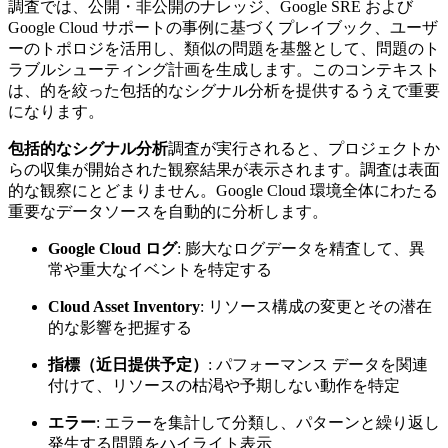
調査では、公開・非公開のナレッジ、Google SRE および
Google Cloud サポートの事例に基づくプレイブック、ユーザ
ーのトポロジを活用し、類似の問題を基盤として、問題のト
ラブルシューティング計画を生成します。このコンテキスト
は、的を絞った包括的なシグナル分析を提供するうえで重要
になります。
包括的なシグナル分析
調査が実行されると、プロジェクトか
らの収集が開始された観察結果が表示されます。調査は表面
的な観察にとどまりません。Google Cloud 環境全体にわたる
重要なデータソースを自動的に分析します。
Google Cloud ログ
: 膨大なログデータを精査して、異
常や重大なイベントを特定する
Cloud Asset Inventory
: リソース構成の変更とその潜在
的な影響を把握する
指標（近日提供予定）
: パフォーマンス データを関連
付けて、リソースの枯渇や予期しない動作を特定
エラー
: エラーを集計して分類し、パターンと繰り返し
発生する問題をハイライト表示