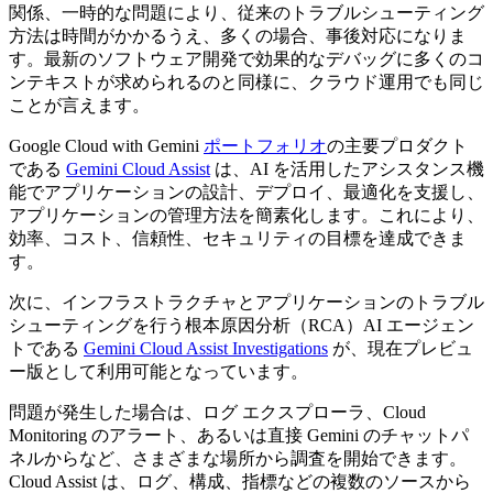
関係、一時的な問題により、従来のトラブルシューティング
方法は時間がかかるうえ、多くの場合、事後対応になりま
す。最新のソフトウェア開発で効果的なデバッグに多くのコ
ンテキストが求められるのと同様に、クラウド運用でも同じ
ことが言えます。
Google Cloud with Gemini
ポートフォリオ
の主要プロダクト
である
Gemini Cloud Assist
は、AI を活用したアシスタンス機
能でアプリケーションの設計、デプロイ、最適化を支援し、
アプリケーションの管理方法を簡素化します。これにより、
効率、コスト、信頼性、セキュリティの目標を達成できま
す。
次に、インフラストラクチャとアプリケーションのトラブル
シューティングを行う根本原因分析（RCA）AI エージェン
トである
Gemini Cloud Assist Investigations
が、現在プレビュ
ー版として利用可能となっています。
問題が発生した場合は、ログ エクスプローラ、Cloud
Monitoring のアラート、あるいは直接 Gemini のチャットパ
ネルからなど、さまざまな場所から調査を開始できます。
Cloud Assist は、ログ、構成、指標などの複数のソースから