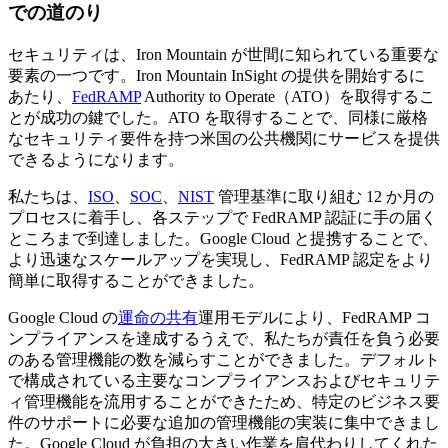
での道のり
セキュリティは、Iron Mountain が世間に知られている重要な
要素の一つです。Iron Mountain InSight の提供を開始するに
あたり、
FedRAMP
Authority to Operate（ATO）を取得するこ
とが成功の鍵でした。ATO を取得することで、同様に厳格
なセキュリティ要件を持つ米国の公共機関にサービスを提供
できるようになります。
私たちは、
ISO
、
SOC
、
NIST
管理基準に取り組む 12 か月の
プロセスに着手し、各ステップで FedRAMP 認証に手の届く
ところまで到達しました。Google Cloud と提携することで、
より迅速なスケールアップを実現し、FedRAMP 認定をより
簡単に取得することができました。
Google Cloud の
運命の共有
運用モデルにより、FedRAMP コ
ンプライアンスを達成するうえで、私たちが責任を負う必要
のある管理機能の数を減らすことができました。デフォルト
で構成されている主要なコンプライアンスおよびセキュリテ
ィ管理機能を流用することができたため、特定のビジネス要
件のサポートに必要な追加の管理機能の実装に集中できまし
た。Google Cloud が負担の大きい作業を肩代わりしてくれた