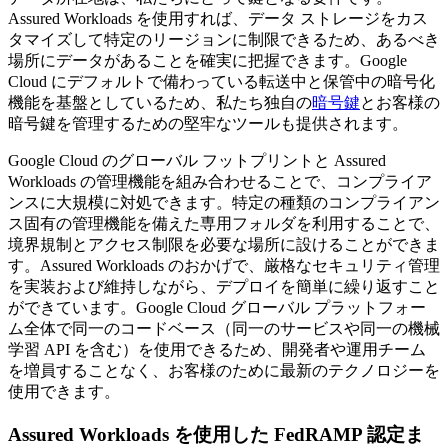
Assured Workloads を使用すれば、データ ストレージをカス
タマイズして特定のリージョンに制限できるため、あるべき
場所にデータがあることを確実に把握できます。Google
Cloud にデフォルトで備わっている転送中と保管中の暗号化
機能を基盤としているため、私たち独自の
暗号鍵
とお客様の
暗号鍵を管理するための堅牢なツールも提供されます。
Google Cloud のグローバル フットプリントと Assured
Workloads の管理機能を組み合わせることで、コンプライア
ンスに大規模に対処できます。特定の種類のコンプライアン
ス固有の管理機能を備えた専用フォルダを利用することで、
境界規制とアクセス制限を必要な場所に設けることができま
す。Assured Workloads のおかげで、厳格なセキュリティ管理
を実装および維持しながら、デプロイを簡単に繰り返すこと
ができています。Google Cloud グローバル プラットフォー
ム全体で同一のコードベース（同一のサービスや同一の機械
学習 API を含む）を使用できるため、開発者や運用チーム
を増員することなく、お客様のために最新のテクノロジーを
使用できます。
Assured Workloads を使用した FedRAMP 認定ま