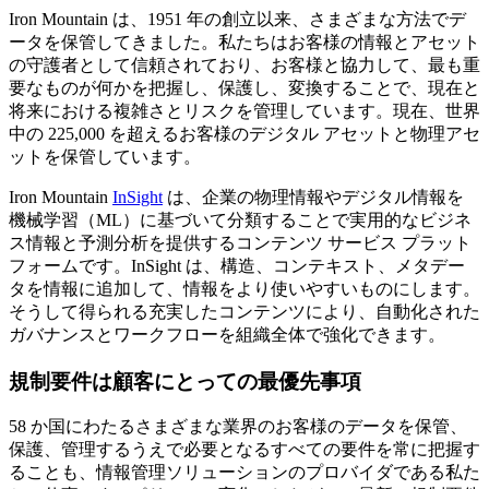
Iron Mountain は、1951 年の創立以来、さまざまな方法でデ
ータを保管してきました。私たちはお客様の情報とアセット
の守護者として信頼されており、お客様と協力して、最も重
要なものが何かを把握し、保護し、変換することで、現在と
将来における複雑さとリスクを管理しています。現在、世界
中の 225,000 を超えるお客様のデジタル アセットと物理アセ
ットを保管しています。
Iron Mountain
InSight
は、企業の物理情報やデジタル情報を
機械学習（ML）に基づいて分類することで実用的なビジネ
ス情報と予測分析を提供するコンテンツ サービス プラット
フォームです。InSight は、構造、コンテキスト、メタデー
タを情報に追加して、情報をより使いやすいものにします。
そうして得られる充実したコンテンツにより、自動化された
ガバナンスとワークフローを組織全体で強化できます。
規制要件は顧客にとっての最優先事項
58 か国にわたるさまざまな業界のお客様のデータを保管、
保護、管理するうえで必要となるすべての要件を常に把握す
ることも、情報管理ソリューションのプロバイダである私た