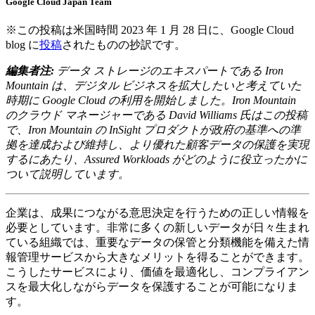
Google Cloud Japan Team
※この投稿は米国時間 2023 年 1 月 28 日に、Google Cloud
blog に
投稿
されたものの抄訳です。
編集者注:
データ ストレージのエキスパートである Iron
Mountain は、デジタル ビジネスを拡大したいと考えていた
時期に Google Cloud の利用を開始しました。Iron Mountain
のクラウド マネージャーである David Williams 氏はこの投稿
で、Iron Mountain の InSight プロダクトが政府の基準への準
拠を達成および維持し、より優れた顧客データの保護を実現
するにあたり、Assured Workloads がどのように役立ったかに
ついて説明しています。
企業は、成果につながる意思決定を行うための正しい情報を
必要としています。非常に多くの新しいデータが日々生まれ
ている組織では、重要なデータの保管と分類機能を備えた情
報管理サービスから大きなメリットを得ることができます。
こうしたサービスにより、価値を最適化し、コンプライアン
スを最大化しながらデータを保護することが可能になりま
す。