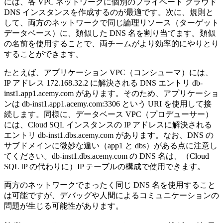
には、各 VPC ネットワークに個別のプライベート クラウド
DNS インスタンスを作成するのが最適です。次に、規則と
して、両方のネットワークで同じ論理リソース（ターゲット
データベース）に、類似した DNS 名を割り当てます。類似
の名前を使用することで、両チームがより効率的にやりとり
することができます。
たとえば、アプリケーション VPC（コンシューマ）には、
IP アドレス 172.168.32.2 に解決される DNS エントリ db-
inst1.app1.acemy.com があります。そのため、アプリケーショ
ンは db-inst1.app1.acemy.com:3306 という URI を使用して接
続します。同様に、データベース VPC（プロデューサー）
には、Cloud SQL インスタンスの IP アドレスに解決される
エントリ db-inst1.dbs.acemy.com があります。なお、DNS の
サブドメインに微妙な違い（app1 と dbs）がある点に注意し
てください。db-inst1.dbs.acemy.com の DNS 名は、（Cloud
SQL IP の代わりに）IP テーブルの構成で使用できます。
両方のネットワークでまったく同じ DNS 名を使用すること
は可能ですが、デバッグや人間によるコミュニケーションの
問題が生じる可能性があります。