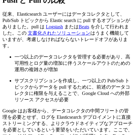
Push と Pull の比較
従来、Elasticsearch ユーザーにはデータコレクタとして、
Pub/Sub トピックから Elastic search に pull するオプションが
ありました。pull は
Logstash
または
Beats
を介して行われま
した。この
文書化されたソリューション
はうまく機能して
いますが、考慮しなければならないトレードオフがありま
す。
一つ以上のデータコレクタを管理する必要があり、高
可用性とログ量の増加に伴うスケールアウトのための
運用の複雑さが増加
サブスクリプションを作成し、一つ以上の Pub/Sub ト
ピックからデータを pull するために、前述のデータコ
レクタに権限を与えることで、Google Cloud への外部
リソース アクセスが必要
Google はお客様から、データコレクタの中間フリートの管
理を必要とせず、ログを Elasticsearch デプロイメントに直接
ストリーミングする、よりクラウドネイティブなアプローチ
を必要としているという要望をいただいています。ここで、