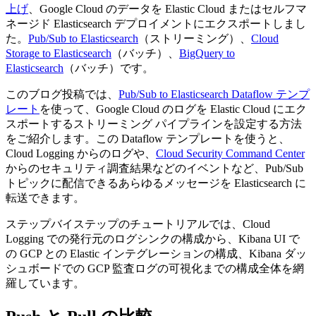
上げ
、Google Cloud のデータを Elastic Cloud またはセルフマ
ネージド Elasticsearch デプロイメントにエクスポートしまし
た。
Pub/Sub to Elasticsearch
（ストリーミング）、
Cloud
Storage to Elasticsearch
（バッチ）、
BigQuery to
Elasticsearch
（バッチ）です。
このブログ投稿では、
Pub/Sub to Elasticsearch Dataflow テンプ
レート
を使って、Google Cloud のログを Elastic Cloud にエク
スポートするストリーミング パイプラインを設定する方法
をご紹介します。この Dataflow テンプレートを使うと、
Cloud Logging からのログや、
Cloud Security Command Center
からのセキュリティ調査結果などのイベントなど、Pub/Sub
トピックに配信できるあらゆるメッセージを Elasticsearch に
転送できます。
ステップバイステップのチュートリアルでは、Cloud
Logging での発行元のログシンクの構成から、Kibana UI で
の GCP との Elastic インテグレーションの構成、Kibana ダッ
シュボードでの GCP 監査ログの可視化までの構成全体を網
羅しています。