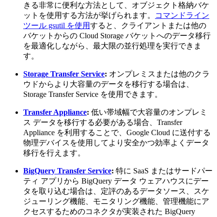
きる非常に便利な方法として、オブジェクト格納バケ
ットを使用する方法が挙げられます。
コマンドライン
ツール gsutil を使用
すると、クライアントまたは他の
バケットからの Cloud Storage バケットへのデータ移行
を最適化しながら、最大限の並行処理を実行できま
す。
Storage Transfer Service
:
オンプレミスまたは他のクラ
ウドからより大容量のデータを移行する場合は、
Storage Transfer Service を使用できます。
Transfer Appliance
:
低い帯域幅で大容量のオンプレミ
ス データを移行する必要がある場合、Transfer
Appliance を利用することで、Google Cloud に送付する
物理デバイスを使用してより安全かつ効率よくデータ
移行を行えます。
BigQuery Transfer Service
:
特に SaaS またはサードパー
ティ アプリから BigQuery データ ウェアハウスにデー
タを取り込む場合は、定評のあるデータソース、スケ
ジューリング機能、モニタリング機能、管理機能にア
クセスするためのコネクタが実装された BigQuery