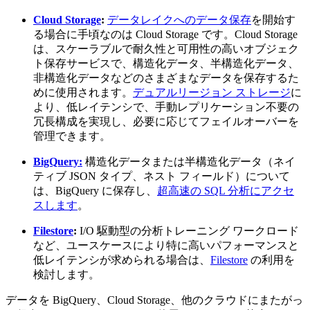
Cloud Storage
:
データレイクへのデータ保存
を開始す
る場合に手頃なのは Cloud Storage です。Cloud Storage
は、スケーラブルで耐久性と可用性の高いオブジェク
ト保存サービスで、構造化データ、半構造化データ、
非構造化データなどのさまざまなデータを保存するた
めに使用されます。
デュアルリージョン ストレージ
に
より、低レイテンシで、手動レプリケーション不要の
冗長構成を実現し、必要に応じてフェイルオーバーを
管理できます。
BigQuery:
構造化データまたは半構造化データ（ネイ
ティブ JSON タイプ、ネスト フィールド）について
は、BigQuery に保存し、
超高速の SQL 分析にアクセ
スします
。
Filestore
:
I/O 駆動型の分析トレーニング ワークロード
など、ユースケースにより特に高いパフォーマンスと
低レイテンシが求められる場合は、
Filestore
の利用を
検討します。
データを BigQuery、Cloud Storage、他のクラウドにまたがっ