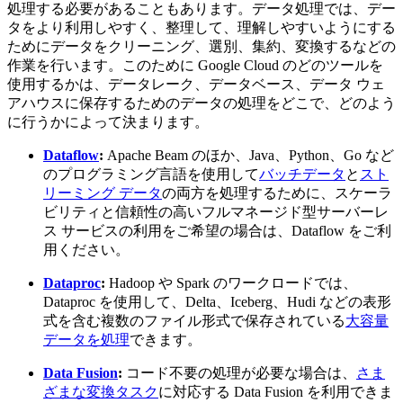
処理する必要があることもあります。データ処理では、デー
タをより利用しやすく、整理して、理解しやすいようにする
ためにデータをクリーニング、選別、集約、変換するなどの
作業を行います。このために Google Cloud のどのツールを
使用するかは、データレーク、データベース、データ ウェ
アハウスに保存するためのデータの処理をどこで、どのよう
に行うかによって決まります。
Dataflow
:
Apache Beam のほか、Java、Python、Go など
のプログラミング言語を使用して
バッチデータ
と
スト
リーミング データ
の両方を処理するために、スケーラ
ビリティと信頼性の高いフルマネージド型サーバーレ
ス サービスの利用をご希望の場合は、Dataflow をご利
用ください。
Dataproc
:
Hadoop や Spark のワークロードでは、
Dataproc を使用して、Delta、Iceberg、Hudi などの表形
式を含む複数のファイル形式で保存されている
大容量
データを処理
できます。
Data Fusion
:
コード不要の処理が必要な場合は、
さま
ざまな変換タスク
に対応する Data Fusion を利用できま