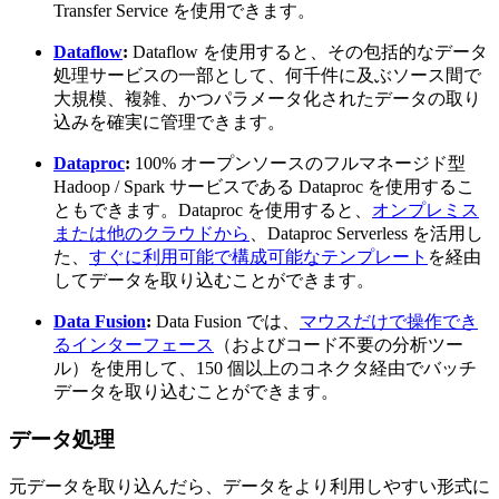
Transfer Service を使用できます。
Dataflow
:
Dataflow を使用すると、その包括的なデータ
処理サービスの一部として、何千件に及ぶソース間で
大規模、複雑、かつパラメータ化されたデータの取り
込みを確実に管理できます。
Dataproc
:
100% オープンソースのフルマネージド型
Hadoop / Spark サービスである Dataproc を使用するこ
ともできます。Dataproc を使用すると、
オンプレミス
または他のクラウドから
、Dataproc Serverless を活用し
た、
すぐに利用可能で構成可能なテンプレート
を経由
してデータを取り込むことができます。
Data Fusion
:
Data Fusion では、
マウスだけで操作でき
るインターフェース
（およびコード不要の分析ツー
ル）を使用して、150 個以上のコネクタ経由でバッチ
データを取り込むことができます。
データ処理
元データを取り込んだら、データをより利用しやすい形式に