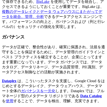
て保存できるため、
BigLake
を使用してデータを統合し、ア
クセスできるようにしておくことが重要です。BigLake は、
複数のデータレイクとデータ ウェアハウスにまたがってデ
ータを統合、管理、分析
できるデータアクセス エンジンで
す。パフォーマンスの向上と、ガバナンスおよび（列と行レ
ベルの）セキュリティの強化を実現します。
ガバナンス
データが正確で、整合性があり、確実に保護され、法規を遵
守することを保証するために、データ管理のガイドラインと
ベスト プラクティスを確立することが、企業にとってます
ます重要になっています。データ ガバナンスでは、データ
カタログ、データリネージ、データ品質管理、PII 識別、デ
ータアクセス制御などの活動が実施されます。
Dataplex
は、こういったタスクを支援し、Google Cloud をは
じめとするデータレイク、データ ウェアハウス、データマ
ート全体の
ガバナンスを一元化
します。Dataplex では、フル
マネージド型のメタデータ リポジトリである
Data Catalog
を
使用
することで、データを検出、理解、充実できます。