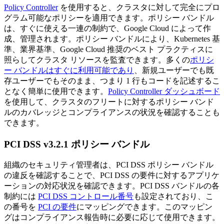
Policy Controller
を使用すると、クラスタに対して完全にプロ
グラム可能なポリシーを適用できます。ポリシー バンドル
は、すぐに使える一連の制約で、Google Cloud によって作
成、管理されます。ポリシー バンドルにより、Kubernetes 基
準、業界基準、Google Cloud 推奨のベスト プラクティスに
照らしてクラスタ リソースを監査できます。多くの
ポリシ
ー バンドルはすぐに利用可能であり
、新規ユーザーでも既
存ユーザーでもそのまま、つまり 1 行もコードを記述するこ
となく簡単に使用できます。
Policy Controller ダッシュボード
を使用して、クラスタのフリートに対するポリシー バンド
ルのカバレッジとコンプライアンスの状況を確認することも
できます。
PCI DSS v3.2.1 ポリシー バンドル
組織のセキュリティ管理者は、PCI DSS ポリシー バンドル
の違反を確認することで、PCI DSS の要件に対するアプリケ
ーションの対応状況を確認できます。PCI DSS バンドルの各
制約には
PCI DSS コントロール番号
も設定されており、こ
の番号を
PCI の要件
にマッピングできます。このマッピン
グはコンプライアンス報告時に必要に応じて使用できます。