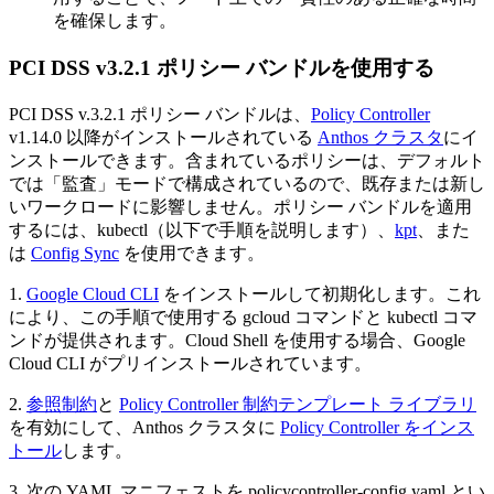
を確保します。
PCI DSS v3.2.1 ポリシー バンドルを使用する
PCI DSS v.3.2.1 ポリシー バンドルは、
Policy Controller
v1.14.0 以降がインストールされている
Anthos クラスタ
にイ
ンストールできます。含まれているポリシーは、デフォルト
では「監査」モードで構成されているので、既存または新し
いワークロードに影響しません。ポリシー バンドルを適用
するには、kubectl（以下で手順を説明します）、
kpt
、また
は
Config Sync
を使用できます。
1.
Google Cloud CLI
をインストールして初期化します。これ
により、この手順で使用する gcloud コマンドと kubectl コマ
ンドが提供されます。Cloud Shell を使用する場合、Google
Cloud CLI がプリインストールされています。
2.
参照制約
と
Policy Controller 制約テンプレート ライブラリ
を有効にして、Anthos クラスタに
Policy Controller をインス
トール
します。
3. 次の YAML マニフェストを policycontroller-config.yaml とい