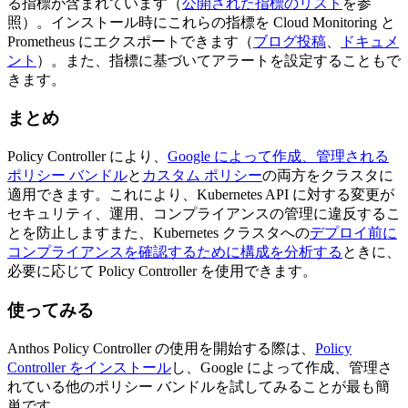
る指標が含まれています（
公開された指標のリスト
を参
照）。インストール時にこれらの指標を Cloud Monitoring と
Prometheus にエクスポートできます（
ブログ投稿
、
ドキュメ
ント
）。また、指標に基づいてアラートを設定することもで
きます。
まとめ
Policy Controller により、
Google によって作成、管理される
ポリシー バンドル
と
カスタム ポリシー
の両方をクラスタに
適用できます。これにより、Kubernetes API に対する変更が
セキュリティ、運用、コンプライアンスの管理に違反するこ
とを防止しますまた、Kubernetes クラスタへの
デプロイ前に
コンプライアンスを確認するために構成を分析する
ときに、
必要に応じて Policy Controller を使用できます。
使ってみる
Anthos Policy Controller の使用を開始する際は、
Policy
Controller をインストール
し、Google によって作成、管理さ
れている他のポリシー バンドルを試してみることが最も簡
単です。