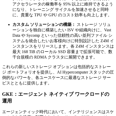
アクセラレータの稼働率を 95% 以上に維持できるよう
になり、トレーニング サイクルを加速させると同時
に、貴重な TPU や GPU のコスト効率も向上します。
カスタム ソリューションの構築：
ストレージ ソリュ
ーションを独自に構築したい ISV や組織向けに、Vast
Data や Sycomp といった信頼性の高い並列ファイル シ
ステムを統合したいお客様向けに特別設計した Z4M イ
ンスタンスをリリースします。各 Z4M インスタンスは
最大 168 TiB のローカル SSD 容量まで拡張可能で、数
千台規模の RDMA クラスタに展開できます。
これらの新しいストレージ オプションは包括的なストレー
ジ ポートフォリオを提供し、AI Hypercomputer スタックの圧
倒的なパワーを、各ユースケースに最適なストレージ サー
ビスとともに提供します。
GKE：エージェント ネイティブ ワークロードの
運用
エージェンティック時代において、インテリジェンスはスケ