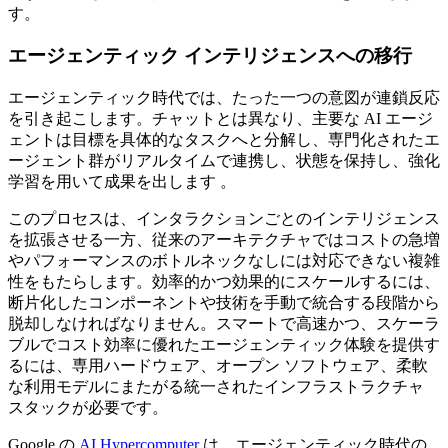
す。
エージェンティック インテリジェンスへの移行
エージェンティック時代では、たった一つの意図が連鎖反応
を引き起こします。チャットとは異なり、主要な AI エージ
ェントは目標を具体的なタスクへと分解し、専門化されたエ
ージェント群がリアルタイムで連携し、状態を保持し、強化
学習を用いて成果を出します 。
このプロセスは、インタラクションごとのインテリジェンス
を拡張させる一方、従来のアーキテクチャではコストの急増
やパフォーマンスのボトルネックなしには対応できない複雑
性をもたらします。効率的かつ効果的にスケールするには、
断片化したコンポーネントや技術を手動で統合する段階から
脱却しなければなりません。スマートで高速かつ、スケーラ
ブルでコスト効率に優れたエージェンティック体験を提供す
るには、専用ハードウェア、オープン ソフトウェア、柔軟
な利用モデルにまたがる統一されたインフラストラクチャ
スタックが必要です。
Google の
AI Hypercomputer
は、エージェンティック時代の