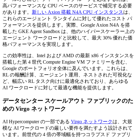
高パフォーマンスな CPU ベースのサービスで補完する必要
があります。
新しい Axion 搭載 N4A CPU インスタンス
は、
これらのエージェント ランタイムに対して優れたコスト パ
フォーマンスを提供します。実際、Google Axion N4A を搭
載した GKE Agent Sandbox は、他のハイパースケーラー上の
エージェント ワークロードと比較して、最大 30% 優れた価
格パフォーマンスを実現します。
この効率性は、Intel および AMD の最新 x86 インスタンスを
搭載した第 4 世代 Compute Engine VM ファミリーを含む、
Google のポートフォリオ全体に及んでいます。これらは、
RL の報酬計算、エージェント運用、ネストされた可視化な
ど、幅広い RL タスク向けに最適化されており、あらゆる
AI ワークロードに対して最適な機能を提供します。
データセンター スケールアウト ファブリックのた
めの Virgo ネットワーク
AI Hypercomputer の一部である
Virgo ネットワーク
は、大規
模な AI ワークロードの厳しい要件を満たすよう設計されて
います。前世代の 4 倍の帯域幅を持つコラプスド ファブリ