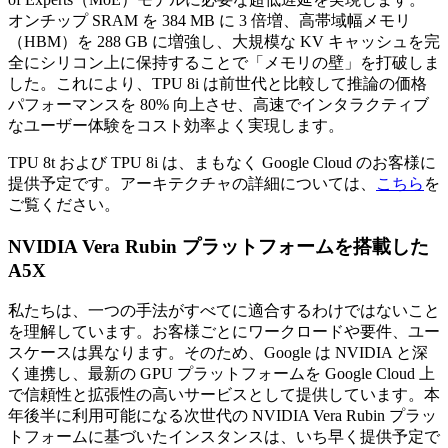
オンチップ SRAM を 384 MB に 3 倍増、高帯域幅メモリ
（HBM）を 288 GB に増強し、大規模な KV キャッシュを完
全にシリコン上に保持することで「メモリの壁」を打破しま
した。これにより、TPU 8i は前世代と比較して推論の価格
パフォーマンスを 80% 向上させ、高速でインタラクティブ
なユーザー体験をコスト効率よく実現します。
TPU 8t および TPU 8i は、まもなく Google Cloud のお客様に
提供予定です。アーキテクチャの詳細については、
こちら
を
ご覧ください。
NVIDIA Vera Rubin プラットフォームを搭載した
A5X
私たちは、一つの手法がすべてに適合するわけではないこと
を理解しています。お客様ごとにワークロードや要件、ユー
スケースは異なります。そのため、Google は NVIDIA と深
く連携し、最新の GPU プラットフォームを Google Cloud 上
で信頼性と拡張性の高いサービスとして提供しています。本
年後半に利用可能になる次世代の NVIDIA Vera Rubin プラッ
トフォームに基づいたインスタンスは、いち早く提供予定で