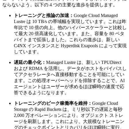
ならないよう、以下の 4 つの主要な進歩を提供します。
トレーニングと推論の加速：
Google Cloud Managed
Lustre は 10 TB/s の帯域幅を実現しています。これは昨
年比で 10 倍の向上、他のハイパースケーラーと比較し
て最大 20 倍高速化しています。また、容量を 80 ペタ
バイトまで拡張しました。これらの進歩は、新しい
C4NX インスタンスと Hyperdisk Exapools によって実現
しています。
遅延の最小化：
Managed Lustre は、新しい TPUDirect
および RDMA を活用し、データがホストをバイパスし
てアクセラレータへ直接移動することを可能にしてい
ます。この処理オーバーヘッドを排除することで、AI
エージェントはユーザーが求めるほぼ瞬時の速度で応
答できるようになります。
トレーニングのピーク稼働率を維持：
Google Cloud
Storage の Rapid Buckets は、ミリ秒以下の遅延と毎秒
2,000 万オペレーションにより、オブジェクト ストレ
ージを刷新します。これにより、大規模なトレーニン
グのチェックポイントとリカバリをほぼ瞬時に実行、