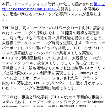
本日、エージェンティック時代に特化して設計された
第 8 世
代 Tensor Processing Unit（TPU）
を発表します。今回初め
て、用途の異なる 2 つのチップと専用システムが登場しま
す。
TPU 8t
は、高スループットの AI ワークロード向けに設計さ
れたトレーニングの原動力です 。AI 開発の規模を再定義
し、前世代よりも 3 倍近く高い演算性能を提供することで、
大規模モデルのトレーニング時間を短縮します。単一のスー
パーポッドに 9,600 個のチップを搭載し、121 エクサフロッ
プスの演算能力と 2 ペタバイトの共有メモリを高速な
ICI（チップ間相互接続）でつなぎます。大規模なコンピュ
ーティング プール、統合メモリ、そして 2 倍になった ICI
帯域幅により、最も複雑なモデルでもほぼ線形のスケーリン
グと最大限のシステム利用率を実現します。Pathways と
JAX によってオーケストレーションされた単一クラスター
内の 100 万以上の TPU チップのパワーで、数ヶ月かかって
いたトレーニングを数週間に短縮できます。
TPU 8i は、推論と強化学習（RL）のための革新的な推論シ
ステムであり、エージェンティック ワークフローや Mixture
of Experts（MoE）モデルに必要な超低遅延を実現します。