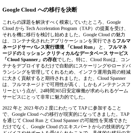
Google Cloud への移行を決断
これらの課題を解決すべく模索していたところ、Google
Cloud から Tech Acceleration Program（TAP）の提案を受け、
それを機に移行を検討し始めました。Google Cloud の魅力
は、コンテナ化されたアプリケーションを実行できる
フルマ
ネージドサーバレス実行環境 「Cloud Run」
と、
フルマネ
ージドのミッション クリティカルなデータベース サービス
「Cloud Spanner」の存在
でした。特に、Cloud Runは、コン
テナをデプロイするだけで自動的にスケーリングやロードバ
ランシングを管理してくれるため、インフラ運用負荷の軽減
に大きく貢献すると期待されました。また、Cloud Spanner
は、フルマネージドで可用性が高く、しかもメンテナンスフ
リーという点が、24時間365日安定稼働が求められるゲーム
サービスにとって非常に魅力的でした。
2022 年と 2023 年の 2 度にわたって TAP に参加すること
で、Google Cloud への移行が現実的になってきました。TAP
を通じて Cloud Run と Cloud Spanner の可能性を実感できた
だけでなく、Google Cloud のエキスパートからの技術的なア
ドバイスやサポートを受けられたことで、具体的な移行の方