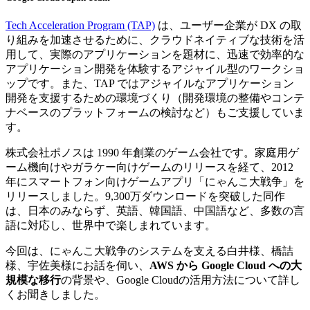
Tech Acceleration Program (TAP)
は、ユーザー企業が DX の取
り組みを加速させるために、クラウドネイティブな技術を活
用して、実際のアプリケーションを題材に、迅速で効率的な
アプリケーション開発を体験するアジャイル型のワークショ
ップです。また、TAP ではアジャイルなアプリケーション
開発を支援するための環境づくり（開発環境の整備やコンテ
ナベースのプラットフォームの検討など）もご支援していま
す。
株式会社ポノスは 1990 年創業のゲーム会社です。家庭用ゲ
ーム機向けやガラケー向けゲームのリリースを経て、2012
年にスマートフォン向けゲームアプリ「にゃんこ大戦争」を
リリースしました。9,300万ダウンロードを突破した同作
は、日本のみならず、英語、韓国語、中国語など、多数の言
語に対応し、世界中で楽しまれています。
今回は、にゃんこ大戦争のシステムを支える白井様、橋詰
様、宇佐美様にお話を伺い、
AWS から Google Cloud への大
規模な移行
の背景や、Google Cloudの活用方法について詳し
くお聞きしました。