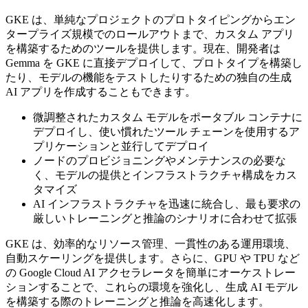
GKE は、単純なプロジェクトのプロトタイピングからエン
タープライズ規模でのロールアウトまで、カスタム アプリ
を構築するためのツールを提供します。現在、開発者は
Gemma を GKE に直接デプロイして、プロトタイプを構築し
たり、モデルの機能をテストしたりするための独自の生成
AI アプリを作成することもできます。
微調整されたカスタム モデルをポータブル コンテナに
デプロイし、使い慣れたツール チェーンを使用するア
プリケーションと並行してデプロイ
ノードのプロビジョニングやメンテナンスの必要な
く、モデルの提供とインフラストラクチャ構成をカス
タマイズ
AI インフラストラクチャを迅速に統合し、最も要求の
厳しいトレーニングと推論のシナリオに合わせて拡張
GKE は、効率的なリソース管理、一貫性のある運用環境、
自動スケーリングを提供します。さらに、GPU や TPU など
の Google Cloud AI アクセラレータを簡単にオーケストレー
ションすることで、これらの環境を強化し、生成 AI モデル
を構築する際のトレーニングと推論を高速化します。