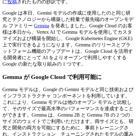
に
投稿
されたものの抄訳です。
Google は本日、Gemini モデルの作成に使用したのと同じ研
究とテクノロジーから構築した軽量で最先端のオープンモデ
ル ファミリー
Gemma
を発表しました。Google Cloud のお客
様は本日から、Vertex AI で Gemma モデルを使用してカスタ
マイズおよび構築を開始し、Google Kubernetes Engine (GKE)
上で実行できるようになります。Gemma のリリースとプラ
ットフォーム機能のアップデートは、Google Cloud を活用す
る開発者にとって AI をよりオープンで利用しやすくする
Google の新たな取り組みの 1 つです。
Gemma が Google Cloud で利用可能に
Gemma モデルは、Google の Gemini モデルと同じ技術および
インフラストラクチャ コンポーネントを利用しています。
これにより、Gemma モデルは他のオープン モデルと比較し
て、そのサイズで最高水準のパフォーマンスを達成すること
ができます。Gemma は、Gemma 2B と Gemma 7B の 2 つの
サイズのウェイトでご利用いただけます。両サイズとも、研
究と開発の両方を可能にするために、事前トレーニングさ
れ、インストラクション チューニングされたモデルの重み