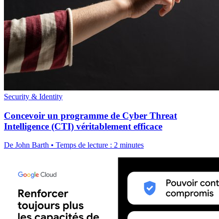
Security & Identity
Concevoir un programme de Cyber Threat
Intelligence (CTI) véritablement efficace
De John Barth • Temps de lecture : 2 minutes