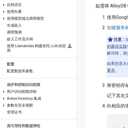
自然语言
如需将 AlloyD
使用向量
使用Google
使用模型端点调用模型
生成嵌入
创建服务
调用预测
嵌入工作流示例
注意：
使用 Llama
Index 构建依托 LLM 的应
的最佳实践
用
解详情，请
如果您是从
配置
要求
。
配置数据库参数
保护和控制访问权限
将密钥存储
用户访问权限控制
记下其在
Active Directory 集成
参数化安全视图
向相应的项目和
管理证书
高可用性和数据弹性