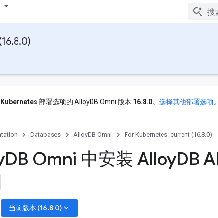
16.8.0)
用
Kubernetes
部署选项的 AlloyDB Omni 版本
16.8.0
。
选择其他部署选项
tation
Databases
AlloyDB Omni
For Kubernetes: current (16.8.0)
y
DB Omni 中安装 Alloy
DB A
：
keyboard_arrow_down
当前版本 (16.8.0)