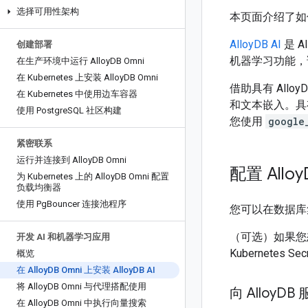
选择可用性架构
本页面介绍了如何安装
AlloyDB AI
是 A
创建部署
机器学习功能，
在生产环境中运行 Alloy
DB Omni
在 Kubernetes 上安装 Alloy
DB Omni
借助具有 Allo
在 Kubernetes 中使用边车容器
和文本嵌入。具有 
使用 Postgre
SQL 社区构建
您使用
google
紧密联系
运行并连接到 Alloy
DB Omni
配置 Alloy
为 Kubernetes 上的 Alloy
DB Omni 配置
负载均衡器
使用 Pg
Bouncer 连接池程序
您可以在数据库
（可选）如果您想查询
开发 AI 和机器学习应用
Kubernetes 
概览
在 Alloy
DB Omni 上安装 Alloy
DB AI
将 Alloy
DB Omni 与代理搭配使用
向 Alloy
DB 
在 Alloy
DB Omni 中执行向量搜索