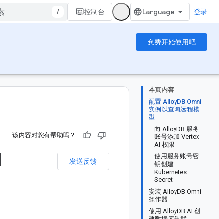
/
控制台
登录
免费开始使用吧
本页内容
配置 AlloyDB Omni
。
实例以查询远程模
型
向 AlloyDB 服务
该内容对您有帮助吗？
账号添加 Vertex
AI 权限
I
使用服务账号密
发送反馈
钥创建
Kubernetes
Secret
安装 AlloyDB Omni
操作器
使用 AlloyDB AI 创
建数据库集群