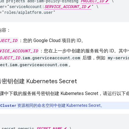
ud projects add-iam-policy-binding 
PROJECT_ID
 \

er="serviceAccount:
SERVICE_ACCOUNT_ID
" \

内容：
JECT_ID
：您的 Google Cloud 项目的 ID。
VICE_ACCOUNT_ID
：您在上一步中创建的服务账号的 ID。其
OJECT_ID
.iam.gserviceaccount.com
后缀，例如
my-servi
ject.iam.gserviceaccount.com
。
创建 Kubernetes Secret
中下载的服务账号密钥创建 Kubernetes Secret，请运行以下
BCluster
资源相同的命名空间中创建 Kubernetes Secret。
 secret generic 
SECRET_NAME
 \
