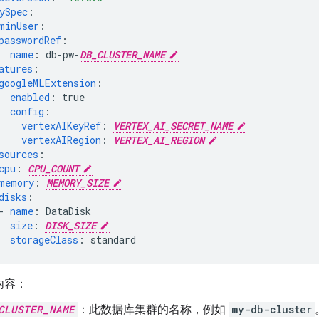
ySpec
:
minUser
:
passwordRef
:
name
:
db-pw-
DB_CLUSTER_NAME
atures
:
googleMLExtension
:
enabled
:
true
config
:
vertexAIKeyRef
:
VERTEX_AI_SECRET_NAME
vertexAIRegion
:
VERTEX_AI_REGION
sources
:
cpu
:
CPU_COUNT
memory
:
MEMORY_SIZE
disks
:
-
name
:
DataDisk
size
:
DISK_SIZE
storageClass
:
standard
内容：
CLUSTER_NAME
：此数据库集群的名称，例如
my-db-cluster