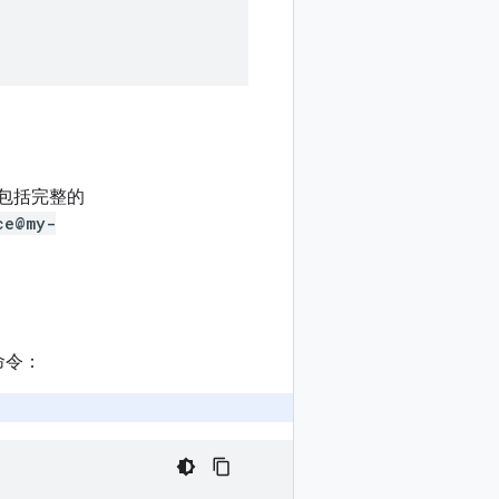
中包括完整的
ce@my-
命令：