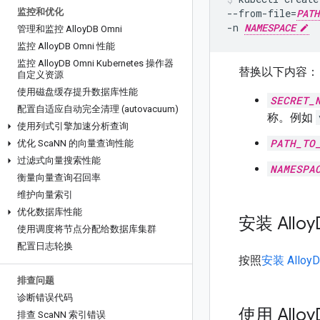
监控和优化
--from-file=
PATH
-n 
NAMESPACE
管理和监控 Alloy
DB Omni
监控 Alloy
DB Omni 性能
监控 Alloy
DB Omni Kubernetes 操作器
替换以下内容：
自定义资源
使用磁盘缓存提升数据库性能
SECRET_
配置自适应自动完全清理 (autovacuum)
称。例如
使用列式引擎加速分析查询
PATH_TO
优化 Sca
NN 的向量查询性能
过滤式向量搜索性能
NAMESPA
衡量向量查询召回率
维护向量索引
优化数据库性能
安装 Alloy
使用调度将节点分配给数据库集群
配置日志轮换
按照
安装 Alloy
排查问题
诊断错误代码
使用 Alloy
排查 Sca
NN 索引错误