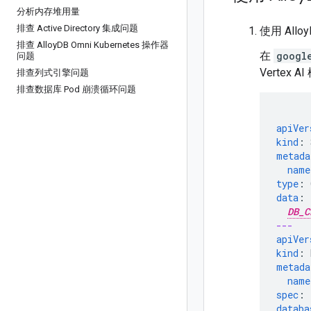
分析内存堆用量
排查 Active Directory 集成问题
使用 All
排查 Alloy
DB Omni Kubernetes 操作器
在
googl
问题
Vertex 
排查列式引擎问题
排查数据库 Pod 崩溃循环问题
apiVer
kind
:
metada
name
type
:
data
:
DB_C
---
apiVer
kind
:
metada
name
spec
:
databa