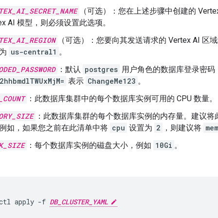
TEX_AI_SECRET_NAME
（可选）：您在上述步骤中创建的 Vertex 
rtex AI 模型，则必须设置此选项。
TEX_AI_REGION
（可选）：您要向其发送请求的 Vertex AI 
值为
us-central1
。
ODED_PASSWORD
：默认
postgres
用户角色的数据库登录密码（以
2hhbmdlTWUxMjM=
表示
ChangeMe123
。
_COUNT
：此数据库集群中的每个数据库实例可用的 CPU 数量。
ORY_SIZE
：此数据库集群的每个数据库实例的内存量。建议将此值
例如，如果您之前在此清单中将
cpu
设置为
2
，则建议将
me
K_SIZE
：每个数据库实例的磁盘大小，例如
10Gi
。
。
ctl
apply
-f
DB_CLUSTER_YAML