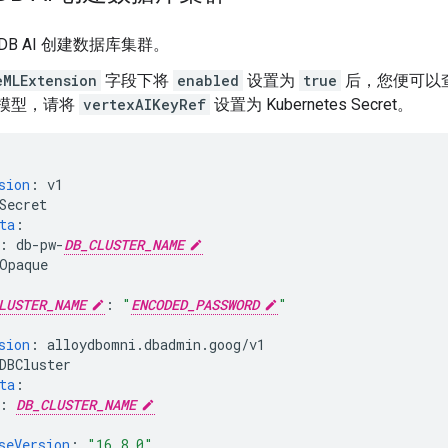
oyDB AI 创建数据库集群。
eMLExtension
字段下将
enabled
设置为
true
后，您便可以
AI 模型，请将
vertexAIKeyRef
设置为 Kubernetes Secret。
sion
:
v1
Secret
ta
:
:
db-pw-
DB_CLUSTER_NAME
Opaque
LUSTER_NAME
:
"
ENCODED_PASSWORD
"
sion
:
alloydbomni.dbadmin.goog/v1
DBCluster
ta
:
:
DB_CLUSTER_NAME
seVersion
:
"16.8.0"